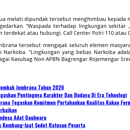
ua melati dipundak tersebut menghimbau kepada m
darkan. “Waspada terhadap lingkungan sekitar , j
 terdekat atau hubungi. Call Center Polri 110 atau 0
 Jembrana tersebut mengajak seluruh elemen mas
 Narkoba. “Lingkungan yang bebas Narkoba adala
ai Kasubag Non APBN Bagrengar Rojemengar Srena P
 Pemkab Jembrana Tahun 2026
gaskan Pentingnya Karakter Dan Budaya Di Era Teknologi
mbrana Tegaskan Komitmen Pertahankan Kualitas Kakao Fer
erbaikan
ndesa Adat Dauhwaru
s Kembang-Ipat Sedot Ratusan Peserta