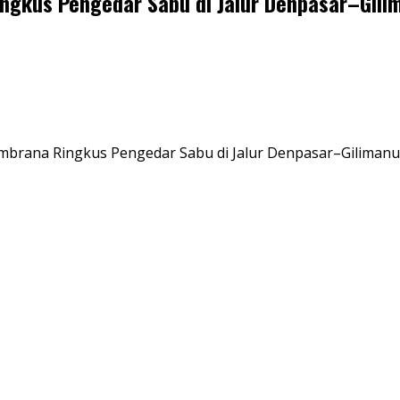
ngkus Pengedar Sabu di Jalur Denpasar–Gili
embrana Ringkus Pengedar Sabu di Jalur Denpasar–Giliman