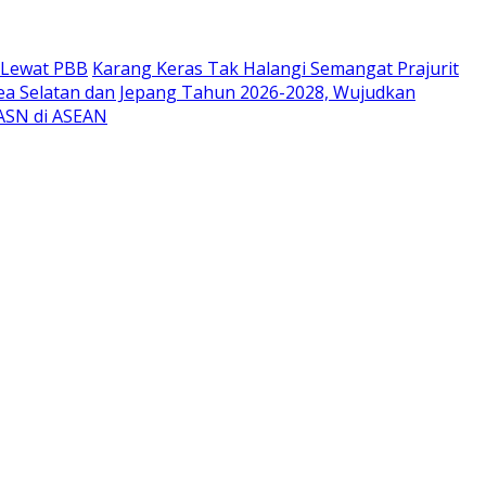
r Lewat PBB
Karang Keras Tak Halangi Semangat Prajurit
ea Selatan dan Jepang Tahun 2026-2028, Wujudkan
 ASN di ASEAN