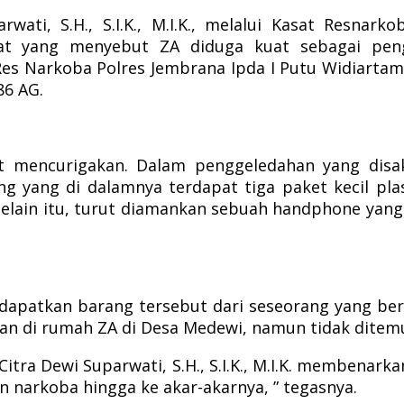
ati, S.H., S.I.K., M.I.K., melalui Kasat Resnar
at yang menyebut ZA diduga kuat sebagai penge
Res Narkoba Polres Jembrana Ipda I Putu Widiart
86 AG.
 mencurigakan. Dalam penggeledahan yang disak
yang di dalamnya terdapat tiga paket kecil plast
 Selain itu, turut diamankan sebuah handphone yang
apatkan barang tersebut dari seseorang yang berini
n di rumah ZA di Desa Medewi, namun tidak ditem
itra Dewi Suparwati, S.H., S.I.K., M.I.K. membenar
narkoba hingga ke akar-akarnya, ” tegasnya.