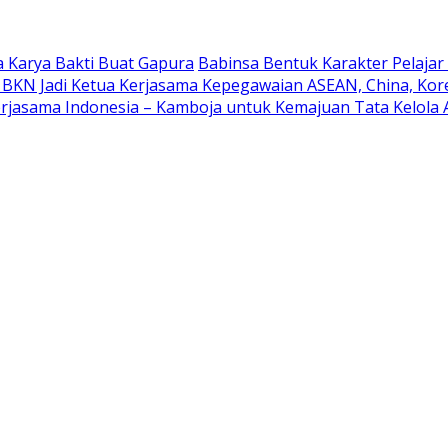
 Karya Bakti Buat Gapura
Babinsa Bentuk Karakter Pelaja
 BKN Jadi Ketua Kerjasama Kepegawaian ASEAN, China, Kor
rjasama Indonesia – Kamboja untuk Kemajuan Tata Kelola