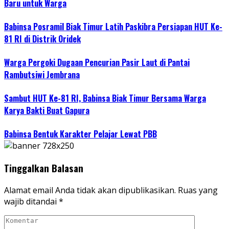
Baru untuk Warga
Babinsa Posramil Biak Timur Latih Paskibra Persiapan HUT Ke-
81 RI di Distrik Oridek
Warga Pergoki Dugaan Pencurian Pasir Laut di Pantai
Rambutsiwi Jembrana
Sambut HUT Ke-81 RI, Babinsa Biak Timur Bersama Warga
Karya Bakti Buat Gapura
Babinsa Bentuk Karakter Pelajar Lewat PBB
Tinggalkan Balasan
Alamat email Anda tidak akan dipublikasikan.
Ruas yang
wajib ditandai
*