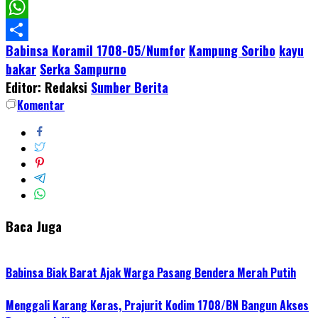
Facebook
WhatsApp
Babinsa Koramil 1708-05/Numfor
Kampung Soribo
kayu
Share
bakar
Serka Sampurno
Editor: Redaksi
Sumber Berita
Komentar
Baca Juga
Babinsa Biak Barat Ajak Warga Pasang Bendera Merah Putih
Menggali Karang Keras, Prajurit Kodim 1708/BN Bangun Akses