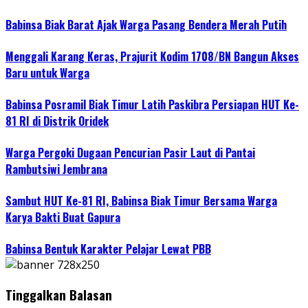
Babinsa Biak Barat Ajak Warga Pasang Bendera Merah Putih
Menggali Karang Keras, Prajurit Kodim 1708/BN Bangun Akses
Baru untuk Warga
Babinsa Posramil Biak Timur Latih Paskibra Persiapan HUT Ke-
81 RI di Distrik Oridek
Warga Pergoki Dugaan Pencurian Pasir Laut di Pantai
Rambutsiwi Jembrana
Sambut HUT Ke-81 RI, Babinsa Biak Timur Bersama Warga
Karya Bakti Buat Gapura
Babinsa Bentuk Karakter Pelajar Lewat PBB
Tinggalkan Balasan