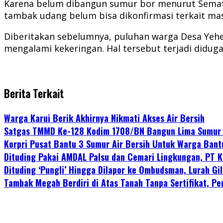
Karena belum dibangun sumur bor menurut Semati, 
tambak udang belum bisa dikonfirmasi terkait mas
Diberitakan sebelumnya, puluhan warga Desa Yeh
mengalami kekeringan. Hal tersebut terjadi didu
Berita Terkait
Warga Karui Berik Akhirnya Nikmati Akses Air Bersih
Satgas TMMD Ke-128 Kodim 1708/BN Bangun Lima Sumur 
Korpri Pusat Bantu 3 Sumur Air Bersih Untuk Warga Bant
Dituding Pakai AMDAL Palsu dan Cemari Lingkungan, PT K
Dituding ‘Pungli’ Hingga Dilapor ke Ombudsman, Lurah Gi
Tambak Megah Berdiri di Atas Tanah Tanpa Sertifikat, P