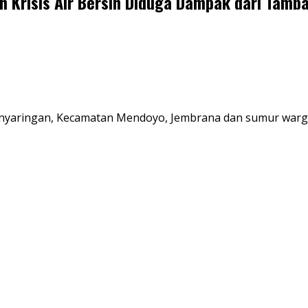
 Krisis Air Bersih Diduga Dampak dari Tamb
enyaringan, Kecamatan Mendoyo, Jembrana dan sumur warga