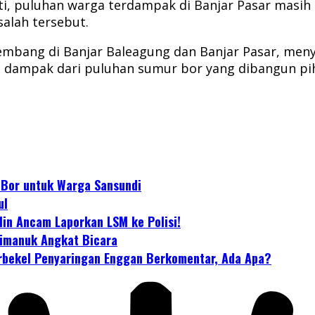
puluhan warga terdampak di Banjar Pasar masih meng
alah tersebut.
embang di Banjar Baleagung dan Banjar Pasar, me
ga dampak dari puluhan sumur bor yang dibangun pi
Bor untuk Warga Sansundi
ul
lin Ancam Laporkan LSM ke Polisi!
limanuk Angkat Bicara
erbekel Penyaringan Enggan Berkomentar, Ada Apa?