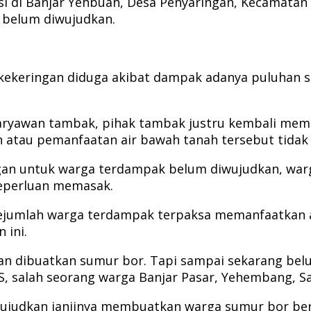
rasi di Banjar Yehbuah, Desa Penyaringan, Kecama
 belum diwujudkan.
ekeringan diduga akibat dampak adanya puluhan 
 karyawan tambak, pihak tambak justru kembali me
tau pemanfaatan air bawah tanah tersebut tidak m
ngan untuk warga terdampak belum diwujudkan, warg
keperluan memasak.
jumlah warga terdampak terpaksa memanfaatkan air
 ini.
kan dibuatkan sumur bor. Tapi sampai sekarang bel
 S, salah seorang warga Banjar Pasar, Yehembang, Sa
judkan janjinya membuatkan warga sumur bor berik