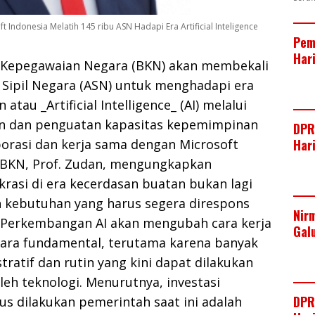
 Indonesia Melatih 145 ribu ASN Hadapi Era Artificial Inteligence
Pem
Har
Kepegawaian Negara (BKN) akan membekali
 Sipil Negara (ASN) untuk menghadapi era
atau _Artificial Intelligence_ (AI) melalui
n dan penguatan kapasitas kepemimpinan
DPR
Har
laborasi dan kerja sama dengan Microsoft
a BKN, Prof. Zudan, mengungkapkan
krasi di era kecerdasan buatan bukan lagi
n kebutuhan yang harus segera direspons
Nir
. Perkembangan AI akan mengubah cara kerja
Gal
ara fundamental, terutama karena banyak
tratif dan rutin yang kini dapat dilakukan
leh teknologi. Menurutnya, investasi
DPR
us dilakukan pemerintah saat ini adalah