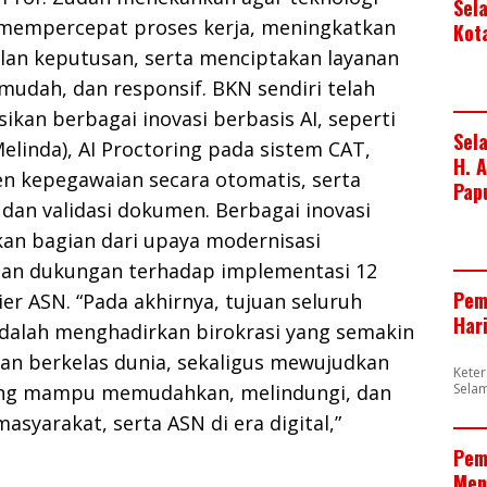
Sel
mempercepat proses kerja, meningkatkan
Kot
lan keputusan, serta menciptakan layanan
 mudah, dan responsif. BKN sendiri telah
an berbagai inovasi berbasis AI, seperti
Sel
elinda), AI Proctoring pada sistem CAT,
H. 
en kepegawaian secara otomatis, serta
Pap
i dan validasi dokumen. Berbagai inovasi
an bagian dari upaya modernisasi
an dukungan terhadap implementasi 12
Pem
ier ASN. “Pada akhirnya, tujuan seluruh
Har
adalah menghadirkan birokrasi yang semakin
dan berkelas dunia, sekaligus mewujudkan
Kete
Sela
ang mampu memudahkan, melindungi, dan
yarakat, serta ASN di era digital,”
Pem
Men