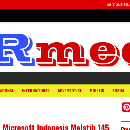
Sambut HUT Ke-81 RI, Babinsa Biak
ASIONAL
INTERNATIONAL
ADVERTOTIAL
POLITIK
SOSIAL
 Microsoft Indonesia Melatih 145
Pre