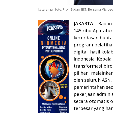
keterangan foto: Prof. Zudan: BKN Bersama Microsoft
JAKARTA –
Badan 
145 ribu Aparatur
kecerdasan buatan 
program pelatiha
digital, hasil ko
Indonesia. Kepal
transformasi biro
pilihan, melainka
oleh seluruh ASN
pemerintahan sec
pekerjaan adminis
secara otomatis o
terbesar yang har