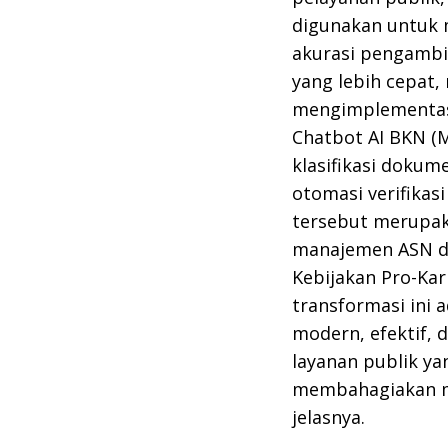
digunakan untuk 
akurasi pengambi
yang lebih cepat,
mengimplementasik
Chatbot AI BKN (M
klasifikasi dokum
otomasi verifikas
tersebut merupak
manajemen ASN d
Kebijakan Pro-Kar
transformasi ini 
modern, efektif, 
layanan publik y
membahagiakan mas
jelasnya.