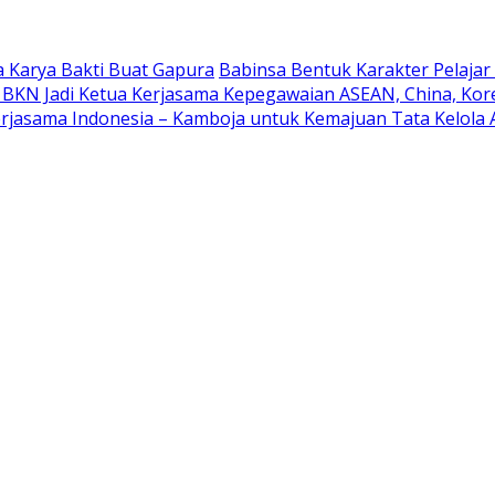
 Karya Bakti Buat Gapura
Babinsa Bentuk Karakter Pelaja
 BKN Jadi Ketua Kerjasama Kepegawaian ASEAN, China, Kor
rjasama Indonesia – Kamboja untuk Kemajuan Tata Kelola