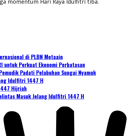
ga momentum Hari Raya Idulfitri tiba.
ernasional di PLBN Motaain
I untuk Perkuat Ekonomi Perbatasan
 Pemudik Padati Pelabuhan Sungai Nyamuk
ng Idulfitri 1447 H
1447 Hijriah
lintas Masuk Jelang Idulfitri 1447 H