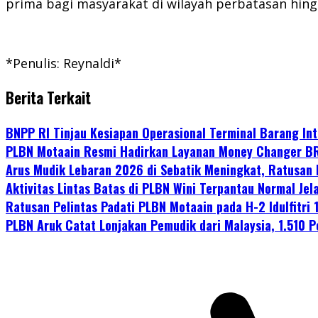
prima bagi masyarakat di wilayah perbatasan hing
*Penulis: Reynaldi*
Berita Terkait
BNPP RI Tinjau Kesiapan Operasional Terminal Barang Int
PLBN Motaain Resmi Hadirkan Layanan Money Changer BR
Arus Mudik Lebaran 2026 di Sebatik Meningkat, Ratusan
Aktivitas Lintas Batas di PLBN Wini Terpantau Normal Jela
Ratusan Pelintas Padati PLBN Motaain pada H-2 Idulfitri 
PLBN Aruk Catat Lonjakan Pemudik dari Malaysia, 1.510 Pe