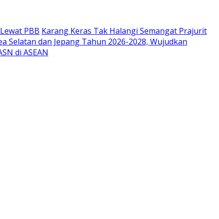
r Lewat PBB
Karang Keras Tak Halangi Semangat Prajurit
ea Selatan dan Jepang Tahun 2026-2028, Wujudkan
 ASN di ASEAN