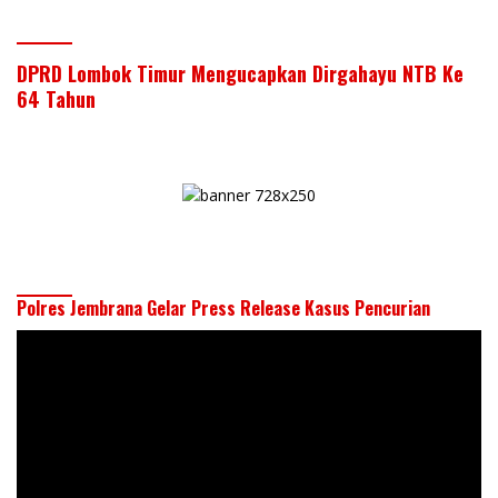
DPRD Lombok Timur Mengucapkan Dirgahayu NTB Ke
64 Tahun
Polres Jembrana Gelar Press Release Kasus Pencurian
Pemutar
Video