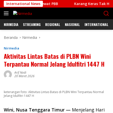
Langsung
kter Pelajar Lewat PBB
International News
Karang Keras Tak Halangi Sem
ke
konten
NIRMEDIA
STREAMING
REGIONAL
NASIONAL
INTERNATIONAL
Beranda
Nirmedia
Nirmedia
Aktivitas Lintas Batas di PLBN Wini
Terpantau Normal Jelang Idulfitri 1447 H
Arif Nodi
20 Maret 2026
keterangan foto: Aktivitas Lintas Batas di PLBN Wini Terpantau Normal
Jelang Idulfitri 1447 H
Wini, Nusa Tenggara Timur —
Menjelang Hari