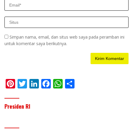
Simpan nama, email, dan situs web saya pada peramban ini
untuk komentar saya berikutnya.
Pi
T
Li
F
W
S
nt
w
n
ac
h
h
er
itt
k
e
at
ar
Presiden RI
e
er
e
b
s
e
st
dI
o
A
n
o
p