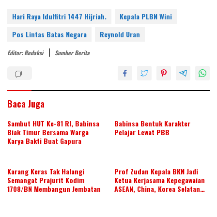
nt
w
n
ac
h
h
er
itt
k
e
at
ar
Hari Raya Idulfitri 1447 Hijriah.
Kepala PLBN Wini
e
er
e
b
s
e
Pos Lintas Batas Negara
Reynold Uran
st
dI
o
A
Editor: Redaksi
Sumber Berita
n
o
p
k
p
Baca Juga
Sambut HUT Ke-81 RI, Babinsa
Babinsa Bentuk Karakter
Biak Timur Bersama Warga
Pelajar Lewat PBB
Karya Bakti Buat Gapura
Karang Keras Tak Halangi
Prof Zudan Kepala BKN Jadi
Semangat Prajurit Kodim
Ketua Kerjasama Kepegawaian
1708/BN Membangun Jembatan
ASEAN, China, Korea Selatan
dan Jepang Tahun 2026-2028,
Wujudkan Kolaborasi ASN
ASEAN