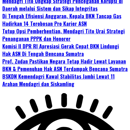
Mendagri Tito Ungkap Strategi Pencegahan Korupsi di
Daerah melalui Sistem dan Sikap Integritas
Di Tengah Efisiensi Anggaran, Kepala BKN Tancap Gas
Hadirkan 14 Terobosan Pro Karier ASN
Tutup Opsi Pemberhentian, Mendagri Tito Urai Strategi
Penanganan PPPK dan Honorer
Komisi II DPR RI Apresiasi Gerak Cepat BKN Lindungi
Hak ASN Di Tengah Bencana Sumatra
Prof. Zudan Pastikan Negara Tetap Hadir Lewat Layanan
BKN & Pemenuhan Hak ASN Terdampak Bencana Sumatra
BSKDN Kemendagri Kawal Stabilitas Jambi Lewat 11
Arahan Mendagri dan Siskamling