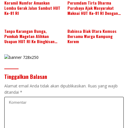
Koramil Numfor Amankan
Perumdam Tirta Dharma
Lomba Gerak Jalan Sambut HUT
Purabaya Ajak Masyarakat
Ke-81 RI
Maknai HUT Ke-81 RI Dengan
Semangat Kebersamaan
Tanpa Karangan Bunga,
Babinsa Biak Utara Komsos
Pemkab Magetan Alihkan
Bersama Warga Kampung
Ucapan HUT RI Ke Bingkisan
Korem
Untuk Disabilitas Dan Lansia
Tinggalkan Balasan
Alamat email Anda tidak akan dipublikasikan.
Ruas yang wajib
ditandai
*