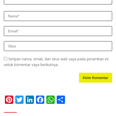
Simpan nama, email, dan situs web saya pada peramban ini
untuk komentar saya berikutnya.
Pi
T
Li
F
W
S
nt
w
n
ac
h
h