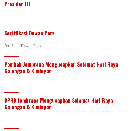
er
itt
k
e
at
ar
Presiden RI
e
er
e
b
s
e
st
dI
o
A
n
o
p
Sertifikasi Dewan Pers
k
p
Sertifikasi Dewan Pers
Pemkab Jembrana Mengucapkan Selamat Hari Raya
Galungan & Kuningan
DPRD Jembrana Mengucapkan Selamat Hari Raya
Galungan & Kuningan