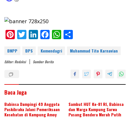
Pi
T
Li
F
W
S
nt
w
n
ac
h
h
er
itt
k
e
at
ar
BNPP
BPS
Kemendagri
Muhammad Tito Karnavian
e
er
e
b
s
e
Editor: Redaksi
Sumber Berita
st
dI
o
A
n
o
p
k
p
Baca Juga
Babinsa Dampingi 49 Anggota
Sambut HUT Ke-81 RI, Babinsa
Paskibraka Jalani Pemeriksaan
dan Warga Kampung Sarwa
Kesehatan di Kampung Amoy
Pasang Bendera Merah Putih