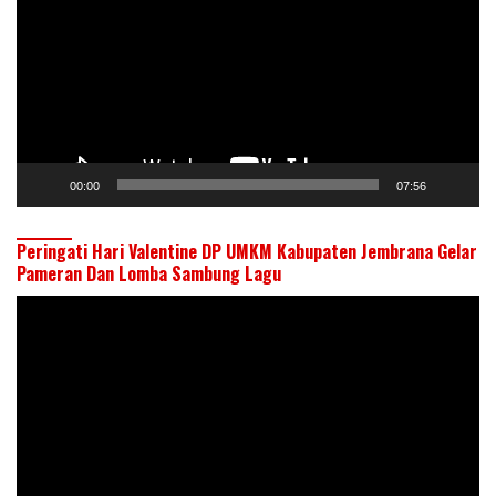
00:00
07:56
Peringati Hari Valentine DP UMKM Kabupaten Jembrana Gelar
Pameran Dan Lomba Sambung Lagu
Pemutar
Video