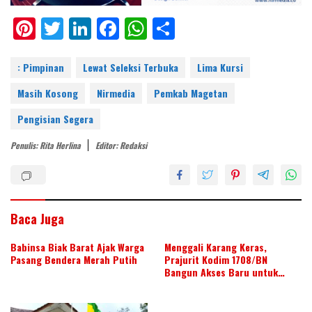
Pi
T
Li
F
W
S
nt
w
n
ac
h
h
er
itt
k
e
at
ar
: Pimpinan
Lewat Seleksi Terbuka
Lima Kursi
e
er
e
b
s
e
Masih Kosong
Nirmedia
Pemkab Magetan
st
dI
o
A
Pengisian Segera
n
o
p
Penulis: Rita Herlina
Editor: Redaksi
k
p
Baca Juga
Babinsa Biak Barat Ajak Warga
Menggali Karang Keras,
Pasang Bendera Merah Putih
Prajurit Kodim 1708/BN
Bangun Akses Baru untuk
Warga