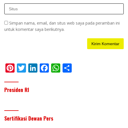
Simpan nama, email, dan situs web saya pada peramban ini
untuk komentar saya berikutnya.
Pi
T
Li
F
W
S
nt
w
n
ac
h
h
er
itt
k
e
at
ar
Presiden RI
e
er
e
b
s
e
st
dI
o
A
n
o
p
Sertifikasi Dewan Pers
k
p