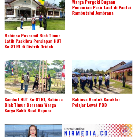
Warga Pergoki Dugaan
Pencurian Pasir Laut di Pantai
Rambutsiwi Jembrana
Babinsa Posramil Biak Timur
Latih Paskibra Persiapan HUT
Ke-81 RI di Distrik Oridek
Sambut HUT Ke-81 RI, Babinsa
Babinsa Bentuk Karakter
Biak Timur Bersama Warga
Pelajar Lewat PBB
Karya Bakti Buat Gapura