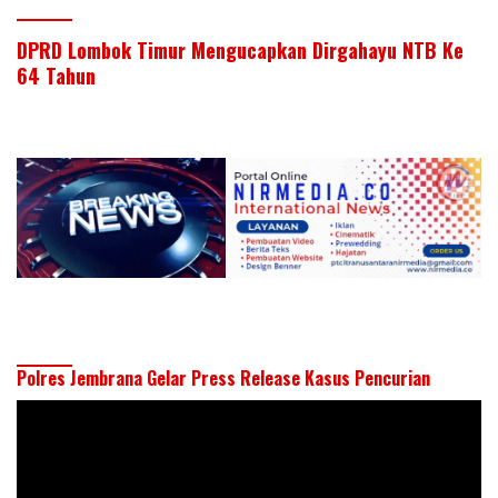
DPRD Lombok Timur Mengucapkan Dirgahayu NTB Ke
64 Tahun
Polres Jembrana Gelar Press Release Kasus Pencurian
Pemutar
Video