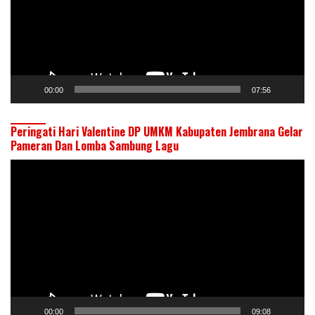
00:00
07:56
Peringati Hari Valentine DP UMKM Kabupaten Jembrana Gelar
Pameran Dan Lomba Sambung Lagu
Pemutar
Video
00:00
09:08