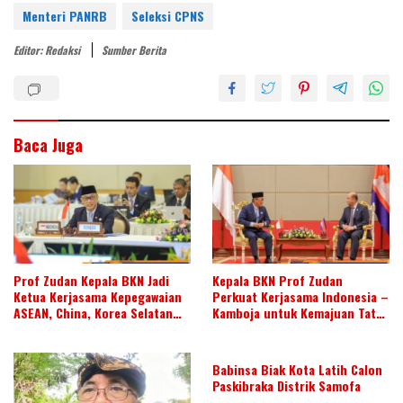
Menteri PANRB
Seleksi CPNS
s
r
d
b
t
a
t
I
o
s
r
Editor: Redaksi
Sumber Berita
n
o
A
e
k
p
p
Baca Juga
Prof Zudan Kepala BKN Jadi
Kepala BKN Prof Zudan
Ketua Kerjasama Kepegawaian
Perkuat Kerjasama Indonesia –
ASEAN, China, Korea Selatan
Kamboja untuk Kemajuan Tata
dan Jepang Tahun 2026-2028,
Kelola ASN di ASEAN
Wujudkan Kolaborasi ASN
ASEAN
Babinsa Biak Kota Latih Calon
Paskibraka Distrik Samofa