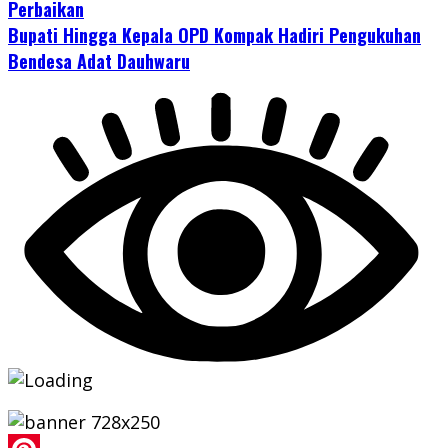
Perbaikan
Bupati Hingga Kepala OPD Kompak Hadiri Pengukuhan
Bendesa Adat Dauhwaru