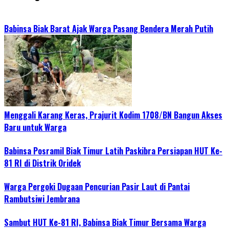
Babinsa Biak Barat Ajak Warga Pasang Bendera Merah Putih
Menggali Karang Keras, Prajurit Kodim 1708/BN Bangun Akses
Baru untuk Warga
Babinsa Posramil Biak Timur Latih Paskibra Persiapan HUT Ke-
81 RI di Distrik Oridek
Warga Pergoki Dugaan Pencurian Pasir Laut di Pantai
Rambutsiwi Jembrana
Sambut HUT Ke-81 RI, Babinsa Biak Timur Bersama Warga