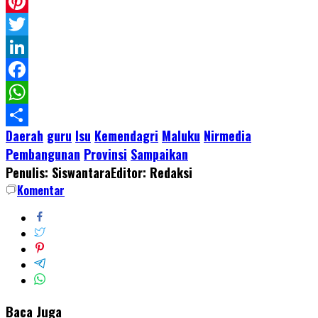
Pinterest
Twitter
LinkedIn
Facebook
WhatsApp
Daerah
guru
Isu
Kemendagri
Maluku
Nirmedia
Share
Pembangunan
Provinsi
Sampaikan
Penulis: Siswantara
Editor: Redaksi
Komentar
Baca Juga