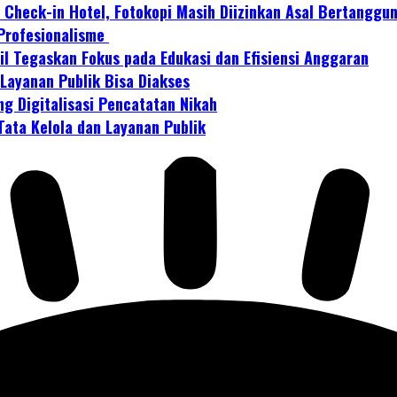
uk Check-in Hotel, Fotokopi Masih Diizinkan Asal Bertanggu
 Profesionalisme
l Tegaskan Fokus pada Edukasi dan Efisiensi Anggaran
 Layanan Publik Bisa Diakses
ng Digitalisasi Pencatatan Nikah
Tata Kelola dan Layanan Publik