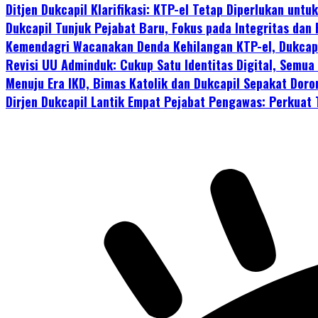
Ditjen Dukcapil Klarifikasi: KTP-el Tetap Diperlukan unt
Dukcapil Tunjuk Pejabat Baru, Fokus pada Integritas dan
Kemendagri Wacanakan Denda Kehilangan KTP-el, Dukcapi
Revisi UU Adminduk: Cukup Satu Identitas Digital, Semua
Menuju Era IKD, Bimas Katolik dan Dukcapil Sepakat Doro
Dirjen Dukcapil Lantik Empat Pejabat Pengawas: Perkuat 