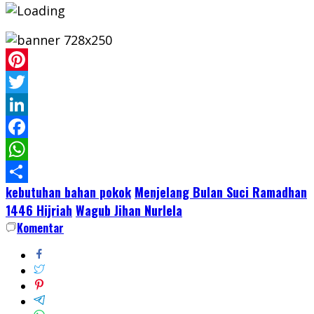
Pinterest
Twitter
LinkedIn
Facebook
WhatsApp
kebutuhan bahan pokok
Menjelang Bulan Suci Ramadhan
Share
1446 Hijriah
Wagub Jihan Nurlela
Komentar