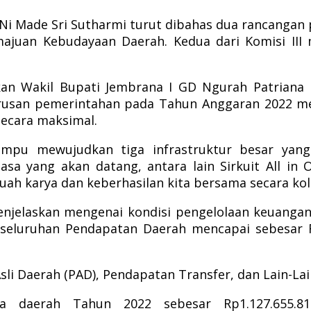
 Made Sri Sutharmi turut dibahas dua rancangan p
juan Kebudayaan Daerah. Kedua dari Komisi III
kan Wakil Bupati Jembrana I GD Ngurah Patriana
rusan pemerintahan pada Tahun Anggaran 2022 men
secara maksimal.
mpu mewujudkan tiga infrastruktur besar yan
sa yang akan datang, antara lain Sirkuit All in
ah karya dan keberhasilan kita bersama secara kole
enjelaskan mengenai kondisi pengelolaan keuanga
seluruhan Pendapatan Daerah mencapai sebesar R
li Daerah (PAD), Pendapatan Transfer, dan Lain-La
nja daerah Tahun 2022 sebesar Rp1.127.655.8