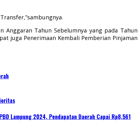
a Transfer,”sambungnya.
ngan Anggaran Tahun Sebelumnya yang pada Tahun
rdapat juga Penerimaan Kembali Pemberian Pinjaman
erah
oritas
APBD Lampung 2024, Pendapatan Daerah Capai Rp8,561