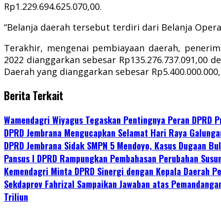
Rp1.229.694.625.070,00.
“Belanja daerah tersebut terdiri dari Belanja Oper
Terakhir, mengenai pembiayaan daerah, penerim
2022 dianggarkan sebesar Rp135.276.737.091,00 de
Daerah yang dianggarkan sebesar Rp5.400.000.000
Berita Terkait
Wamendagri Wiyagus Tegaskan Pentingnya Peran DPRD Pro
DPRD Jembrana Mengucapkan Selamat Hari Raya Galunga
DPRD Jembrana Sidak SMPN 5 Mendoyo, Kasus Dugaan Bull
Pansus I DPRD Rampungkan Pembahasan Perubahan Susunan 
Kemendagri Minta DPRD Sinergi dengan Kepala Daerah P
Sekdaprov Fahrizal Sampaikan Jawaban atas Pemandanga
Triliun