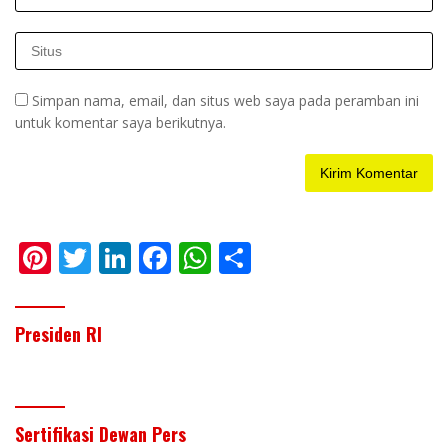
Simpan nama, email, dan situs web saya pada peramban ini
untuk komentar saya berikutnya.
Pi
T
Li
F
W
S
nt
w
n
ac
h
h
er
itt
k
e
at
ar
Presiden RI
e
er
e
b
s
e
st
dI
o
A
n
o
p
Sertifikasi Dewan Pers