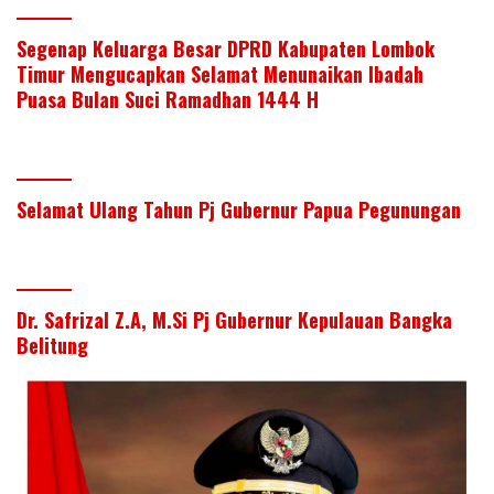
Segenap Keluarga Besar DPRD Kabupaten Lombok
Timur Mengucapkan Selamat Menunaikan Ibadah
Puasa Bulan Suci Ramadhan 1444 H
Selamat Ulang Tahun Pj Gubernur Papua Pegunungan
Dr. Safrizal Z.A, M.Si Pj Gubernur Kepulauan Bangka
Belitung