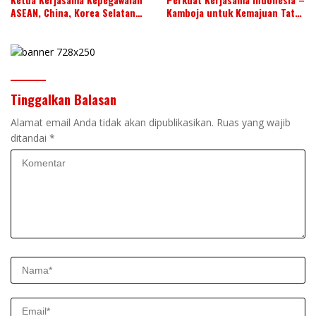
ASEAN, China, Korea Selatan
Kamboja untuk Kemajuan Tata
dan Jepang Tahun 2026-2028,
Kelola ASN di ASEAN
Wujudkan Kolaborasi ASN
ASEAN
Tinggalkan Balasan
Alamat email Anda tidak akan dipublikasikan.
Ruas yang wajib
ditandai
*