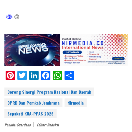
Pi
T
Li
F
W
S
nt
w
n
ac
h
h
er
itt
k
e
at
ar
Dorong Sinergi Program Nasional Dan Daerah
e
er
e
b
s
e
DPRD Dan Pemkab Jembrana
Nirmedia
st
dI
o
A
Sepakati KUA-PPAS 2026
n
o
p
Penulis: Suardana
Editor: Redaksi
k
p