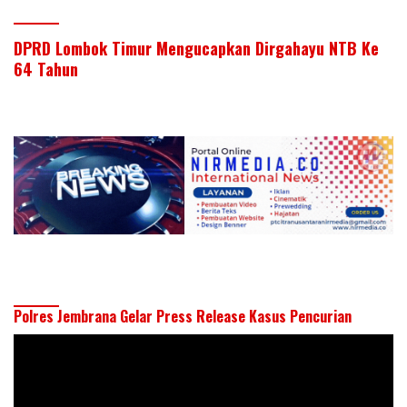
DPRD Lombok Timur Mengucapkan Dirgahayu NTB Ke
64 Tahun
Polres Jembrana Gelar Press Release Kasus Pencurian
Pemutar
Video