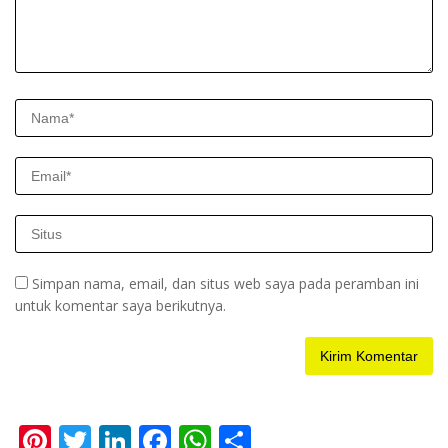
Simpan nama, email, dan situs web saya pada peramban ini
untuk komentar saya berikutnya.
Pi
T
Li
F
W
S