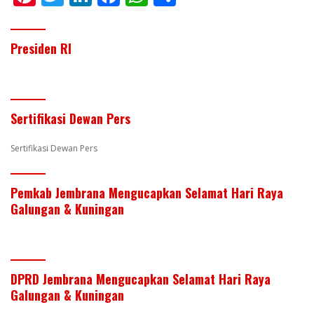
nt
w
n
ac
h
h
er
itt
k
e
at
ar
Presiden RI
e
er
e
b
s
e
st
dI
o
A
n
o
p
Sertifikasi Dewan Pers
k
p
Sertifikasi Dewan Pers
Pemkab Jembrana Mengucapkan Selamat Hari Raya
Galungan & Kuningan
DPRD Jembrana Mengucapkan Selamat Hari Raya
Galungan & Kuningan