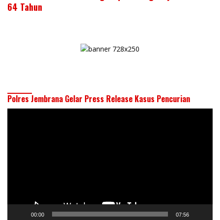
64 Tahun
Polres Jembrana Gelar Press Release Kasus Pencurian
Pemutar
Video
00:00
07:56