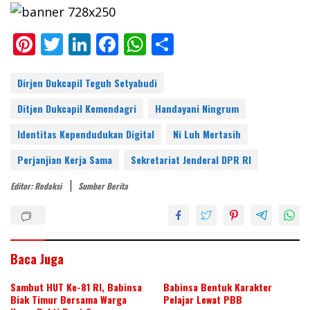
Pi
T
Li
F
W
S
nt
w
n
ac
h
h
er
itt
k
e
at
ar
Dirjen Dukcapil Teguh Setyabudi
e
er
e
b
s
e
Ditjen Dukcapil Kemendagri
Handayani Ningrum
st
dI
o
A
Identitas Kependudukan Digital
Ni Luh Mertasih
n
o
p
Perjanjian Kerja Sama
Sekretariat Jenderal DPR RI
k
p
Editor: Redaksi
Sumber Berita
Baca Juga
Sambut HUT Ke-81 RI, Babinsa
Babinsa Bentuk Karakter
Biak Timur Bersama Warga
Pelajar Lewat PBB