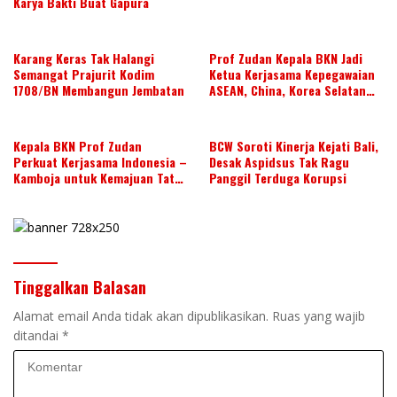
Karya Bakti Buat Gapura
Karang Keras Tak Halangi
Prof Zudan Kepala BKN Jadi
Semangat Prajurit Kodim
Ketua Kerjasama Kepegawaian
1708/BN Membangun Jembatan
ASEAN, China, Korea Selatan
dan Jepang Tahun 2026-2028,
Wujudkan Kolaborasi ASN
ASEAN
Kepala BKN Prof Zudan
BCW Soroti Kinerja Kejati Bali,
Perkuat Kerjasama Indonesia –
Desak Aspidsus Tak Ragu
Kamboja untuk Kemajuan Tata
Panggil Terduga Korupsi
Kelola ASN di ASEAN
Tinggalkan Balasan
Alamat email Anda tidak akan dipublikasikan.
Ruas yang wajib
ditandai
*