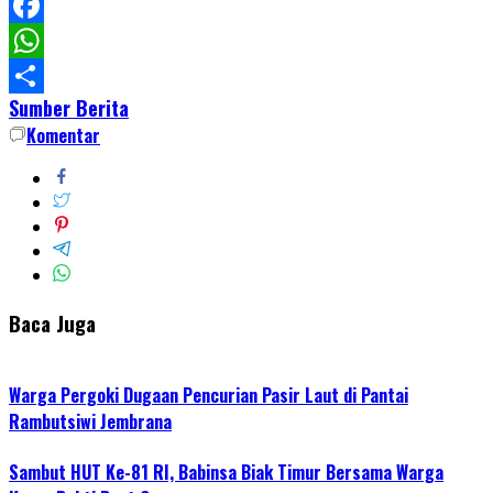
LinkedIn
Facebook
WhatsApp
Sumber Berita
Share
Komentar
Baca Juga
Warga Pergoki Dugaan Pencurian Pasir Laut di Pantai
Rambutsiwi Jembrana
Sambut HUT Ke-81 RI, Babinsa Biak Timur Bersama Warga