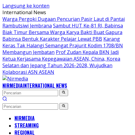
Langsung ke konten
International News
Warga Pergoki Dugaan Pencurian Pasir Laut di Pantai
Rambutsiwi Jembrana
Sambut HUT Ke-81 RI, Babinsa
Biak Timur Bersama Warga Karya Bakti Buat Gapura
Babinsa Bentuk Karakter Pelajar Lewat PBB
Karang
Keras Tak Halangi Semangat Prajurit Kodim 1708/BN
Membangun Jembatan
Prof Zudan Kepala BKN Jadi
Ketua Kerjasama Kepegawaian ASEAN, China, Korea
Selatan dan Jepang Tahun 2026-2028, Wujudkan
Kolaborasi ASN ASEAN
NIRMEDIA
INTERNATIONAL NEWS
NIRMEDIA
STREAMING
REGIONAL