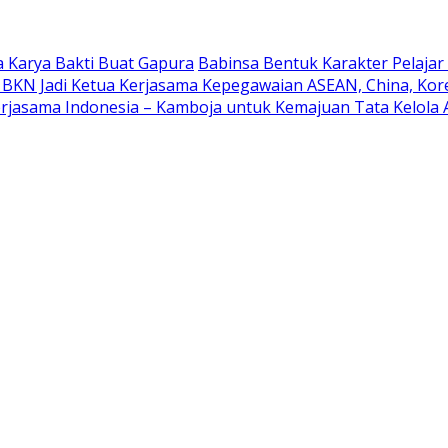
 Karya Bakti Buat Gapura
Babinsa Bentuk Karakter Pelaja
 BKN Jadi Ketua Kerjasama Kepegawaian ASEAN, China, Kor
rjasama Indonesia – Kamboja untuk Kemajuan Tata Kelola