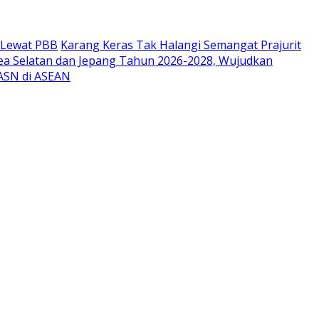
r Lewat PBB
Karang Keras Tak Halangi Semangat Prajurit
ea Selatan dan Jepang Tahun 2026-2028, Wujudkan
 ASN di ASEAN