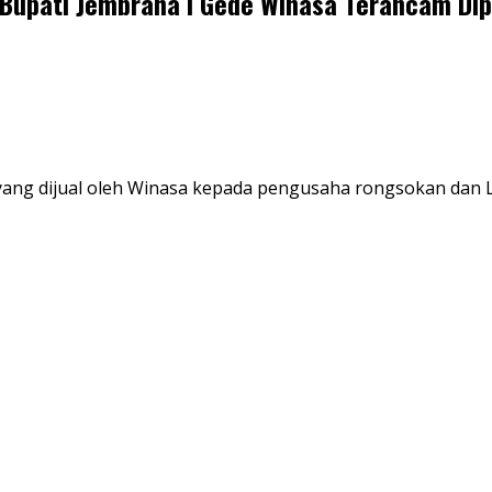
upati Jembrana I Gede Winasa Terancam Dip
a yang dijual oleh Winasa kepada pengusaha rongsokan dan