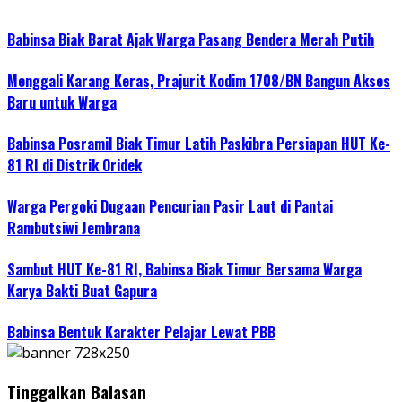
Babinsa Biak Barat Ajak Warga Pasang Bendera Merah Putih
Menggali Karang Keras, Prajurit Kodim 1708/BN Bangun Akses
Baru untuk Warga
Babinsa Posramil Biak Timur Latih Paskibra Persiapan HUT Ke-
81 RI di Distrik Oridek
Warga Pergoki Dugaan Pencurian Pasir Laut di Pantai
Rambutsiwi Jembrana
Sambut HUT Ke-81 RI, Babinsa Biak Timur Bersama Warga
Karya Bakti Buat Gapura
Babinsa Bentuk Karakter Pelajar Lewat PBB
Tinggalkan Balasan