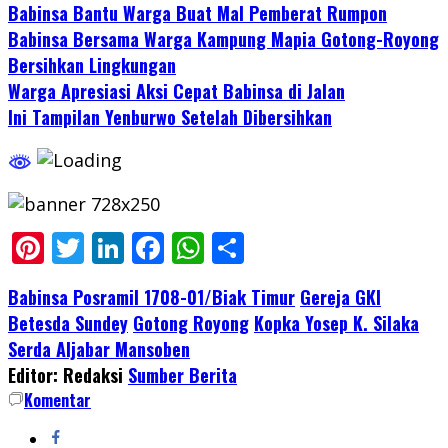
Babinsa Bantu Warga Buat Mal Pemberat Rumpon
Babinsa Bersama Warga Kampung Mapia Gotong-Royong
Bersihkan Lingkungan
Warga Apresiasi Aksi Cepat Babinsa di Jalan
Ini Tampilan Yenburwo Setelah Dibersihkan
Pinterest
Twitter
LinkedIn
Facebook
WhatsApp
Share
Babinsa Posramil 1708-01/Biak Timur
Gereja GKI
Betesda Sundey
Gotong Royong
Kopka Yosep K. Silaka
Serda Aljabar Mansoben
Editor: Redaksi
Sumber Berita
Komentar