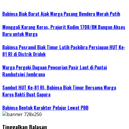
Babinsa Biak Barat Ajak Warga Pasang Bendera Merah Putih
Menggali Karang Keras, Prajurit Kodim 1708/BN Bangun Akses
Baru untuk Warga
Babinsa Posramil Biak Timur Latih Paskibra Persiapan HUT Ke-
81 RI di Distrik Oridek
Warga Pergoki Dugaan Pencurian Pasir Laut di Pantai
Rambutsiwi Jembrana
Sambut HUT Ke-81 RI, Babinsa Biak Timur Bersama Warga
Karya Bakti Buat Gapura
Babinsa Bentuk Karakter Pelajar Lewat PBB
Tinggalkan Balasan