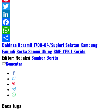
Pinterest
Twitter
LinkedIn
Facebook
WhatsApp
Babinsa Koramil 1708-04/Supiori Selatan
Kampung
Share
Fanindi
Serka Semmi Uhing
SMP YPK I Korido
Editor: Redaksi
Sumber Berita
Komentar
Baca Juga