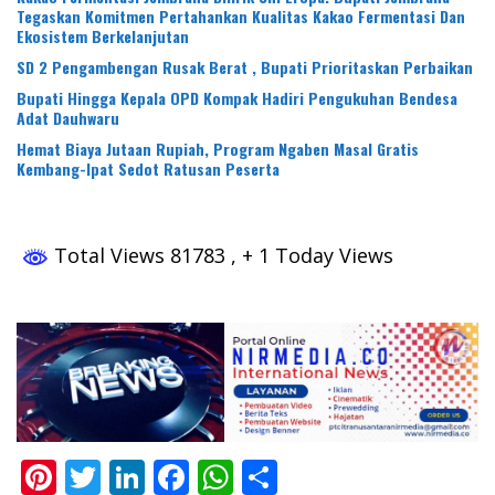
Tegaskan Komitmen Pertahankan Kualitas Kakao Fermentasi Dan
Ekosistem Berkelanjutan
SD 2 Pengambengan Rusak Berat , Bupati Prioritaskan Perbaikan
Bupati Hingga Kepala OPD Kompak Hadiri Pengukuhan Bendesa
Adat Dauhwaru
Hemat Biaya Jutaan Rupiah, Program Ngaben Masal Gratis
Kembang-Ipat Sedot Ratusan Peserta
Total Views 81783
, + 1 Today Views
Pi
T
Li
F
W
S