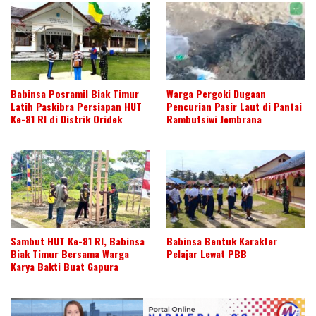
Babinsa Posramil Biak Timur
Warga Pergoki Dugaan
Latih Paskibra Persiapan HUT
Pencurian Pasir Laut di Pantai
Ke-81 RI di Distrik Oridek
Rambutsiwi Jembrana
Sambut HUT Ke-81 RI, Babinsa
Babinsa Bentuk Karakter
Biak Timur Bersama Warga
Pelajar Lewat PBB
Karya Bakti Buat Gapura