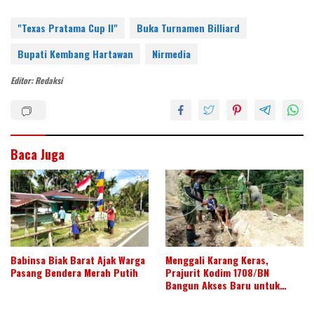
nt
w
n
ac
h
h
er
itt
k
e
at
ar
"Texas Pratama Cup II"
Buka Turnamen Billiard
e
er
e
b
s
e
Bupati Kembang Hartawan
Nirmedia
st
dI
o
A
Editor: Redaksi
n
o
p
k
p
Baca Juga
Babinsa Biak Barat Ajak Warga
Menggali Karang Keras,
Pasang Bendera Merah Putih
Prajurit Kodim 1708/BN
Bangun Akses Baru untuk
Warga