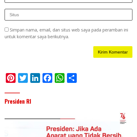
Simpan nama, email, dan situs web saya pada peramban ini
untuk komentar saya berikutnya.
Pi
T
Li
F
W
S
nt
w
n
ac
h
h
er
itt
k
e
at
ar
Presiden RI
e
er
e
b
s
e
st
dI
o
A
n
o
p
k
p