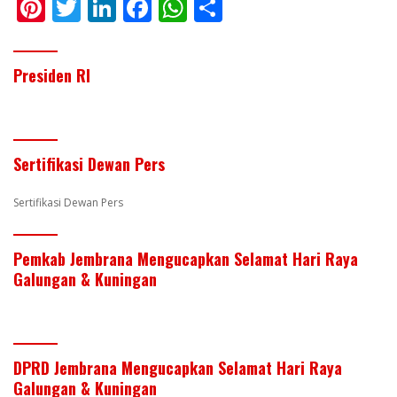
Pi
T
Li
F
W
S
nt
w
n
ac
h
h
er
itt
k
e
at
ar
Presiden RI
e
er
e
b
s
e
st
dI
o
A
n
o
p
Sertifikasi Dewan Pers
k
p
Sertifikasi Dewan Pers
Pemkab Jembrana Mengucapkan Selamat Hari Raya
Galungan & Kuningan
DPRD Jembrana Mengucapkan Selamat Hari Raya
Galungan & Kuningan