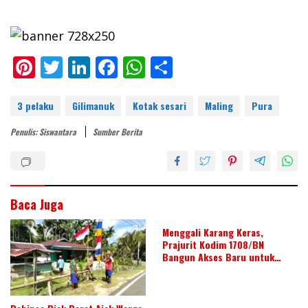
Pi
T
Li
F
W
S
nt
w
n
ac
h
h
er
itt
k
e
at
ar
3 pelaku
Gilimanuk
Kotak sesari
Maling
Pura
e
er
e
b
s
e
Penulis: Siswantara
Sumber Berita
st
dI
o
A
n
o
p
k
p
Baca Juga
Menggali Karang Keras,
Prajurit Kodim 1708/BN
Bangun Akses Baru untuk
Warga