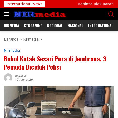
Langsung
International News
Babinsa Biak Barat Ajak Warga P
ke
konten
NIRMEDIA
STREAMING
REGIONAL
NASIONAL
INTERNATIONAL
Beranda
Nirmedia
Nirmedia
Bobol Kotak Sesari Pura di Jembrana, 3
Pemuda Diciduk Polisi
Redaksi
12 Juni 2026