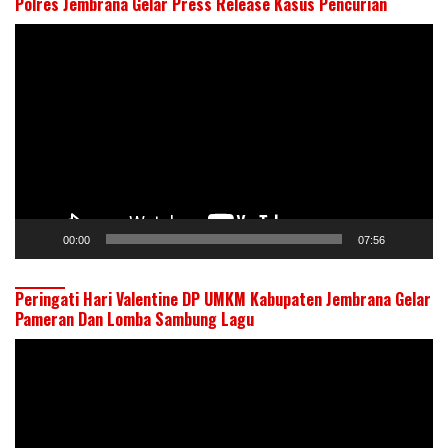
Polres Jembrana Gelar Press Release Kasus Pencurian
Pemutar
Video
00:00
07:56
Peringati Hari Valentine DP UMKM Kabupaten Jembrana Gelar
Pameran Dan Lomba Sambung Lagu
Pemutar
Video