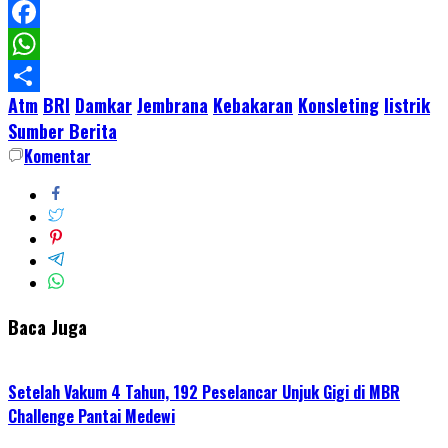
LinkedIn
Facebook
WhatsApp
Atm
BRI
Damkar
Jembrana
Kebakaran
Konsleting
listrik
Share
Sumber Berita
Komentar
Baca Juga
Setelah Vakum 4 Tahun, 192 Peselancar Unjuk Gigi di MBR
Challenge Pantai Medewi