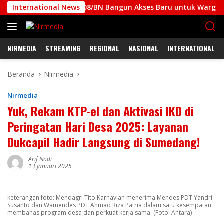
Langsung
it Kodim 1708/BN Bangun Akses Baru untuk Warga
International News
Babin
ke
konten
NIRMEDIA
STREAMING
REGIONAL
NASIONAL
INTERNATIONAL
Beranda
Nirmedia
Nirmedia
Yuk, Rekam KTP-el dan Aktivasi IKD di
Peringatan Hari Desa 2025: Layanan
Dukcapil Hadir Langsung di Sumedang!
Arif Nodi
13 Januari 2025
keterangan foto: Mendagri Tito Karnavian menerima Mendes PDT Yandri
Susanto dan Wamendes PDT Ahmad Riza Patria dalam satu kesempatan
membahas program desa dan perkuat kerja sama. (Foto: Antara)