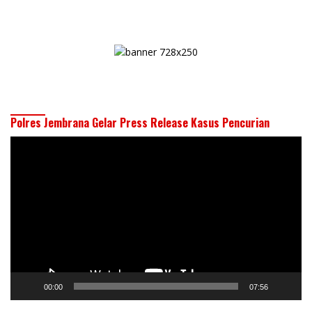
Polres Jembrana Gelar Press Release Kasus Pencurian
Pemutar
Video
00:00
07:56