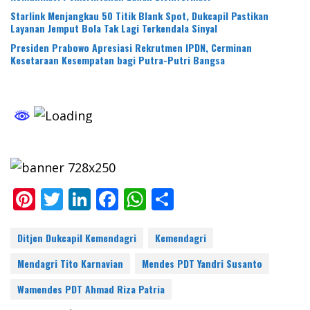
Starlink Menjangkau 50 Titik Blank Spot, Dukcapil Pastikan
Layanan Jemput Bola Tak Lagi Terkendala Sinyal
Presiden Prabowo Apresiasi Rekrutmen IPDN, Cerminan
Kesetaraan Kesempatan bagi Putra-Putri Bangsa
Pi
T
Li
F
W
S
nt
w
n
ac
h
h
er
itt
k
e
at
ar
Ditjen Dukcapil Kemendagri
Kemendagri
e
er
e
b
s
e
Mendagri Tito Karnavian
Mendes PDT Yandri Susanto
st
dI
o
A
Wamendes PDT Ahmad Riza Patria
n
o
p