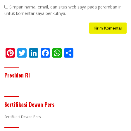
Simpan nama, email, dan situs web saya pada peramban ini
untuk komentar saya berikutnya.
Pi
T
Li
F
W
S
nt
w
n
ac
h
h
er
itt
k
e
at
ar
Presiden RI
e
er
e
b
s
e
st
dI
o
A
n
o
p
Sertifikasi Dewan Pers
k
p
Sertifikasi Dewan Pers