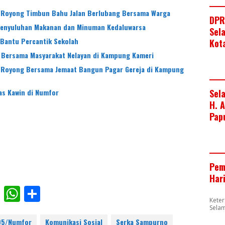
Royong Timbun Bahu Jalan Berlubang Bersama Warga
DPR
Penyuluhan Makanan dan Minuman Kedaluwarsa
Sel
 Bantu Percantik Sekolah
Kot
Bersama Masyarakat Nelayan di Kampung Kameri
Royong Bersama Jemaat Bangun Pagar Gereja di Kampung
as Kawin di Numfor
Sel
H. 
Pap
Pem
Har
F
W
S
Kete
ac
h
h
Sela
-05/Numfor
Komunikasi Sosial
Serka Sampurno