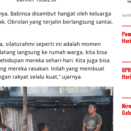
ya, Babinsa disambut hangat oleh keluarga
Serti
k. Obrolan yang terjalin berlangsung santai,
Pem
Har
a, silaturahmi seperti ini adalah momen
atang langsung ke rumah warga, kita bisa
hidupan mereka sehari-hari. Kita juga bisa
ng mereka rasakan. Inilah yang membuat
DPR
Har
an rakyat selalu kuat,” ujarnya.
Nir
Gal