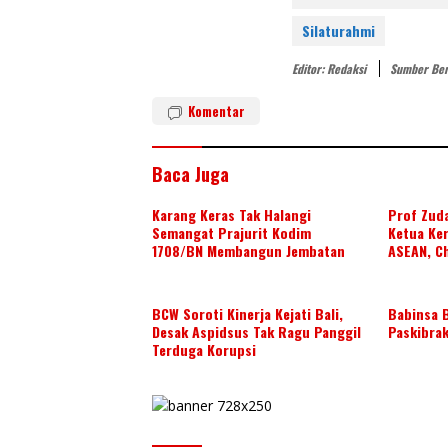
er
itt
k
e
er
e
Silaturahmi
st
dI
Editor: Redaksi
Sumber Ber
n
Komentar
Baca Juga
Karang Keras Tak Halangi
Prof Zuda
Semangat Prajurit Kodim
Ketua Ke
1708/BN Membangun Jembatan
ASEAN, Ch
Jepang T
Wujudkan
BCW Soroti Kinerja Kejati Bali,
Babinsa B
Desak Aspidsus Tak Ragu Panggil
Paskibrak
Terduga Korupsi