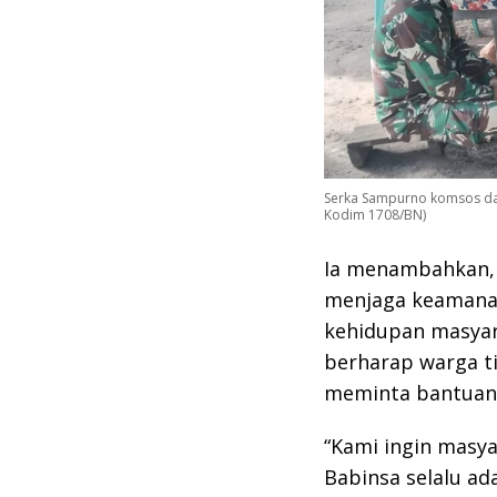
Serka Sampurno komsos dan
Kodim 1708/BN)
Ia menambahkan, 
menjaga keamanan 
kehidupan masyar
berharap warga t
meminta bantuan b
“Kami ingin masy
Babinsa selalu ad