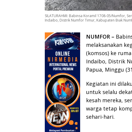
SILATURAHMI: Babinsa Koramil 1708-05/Numfor, Se
Indaibo, Distrik Numfor Timur, Kabupaten Biak Num
NUMFOR –
Babins
melaksanakan kegi
(komsos) ke ruma
Indaibo, Distrik
Papua, Minggu (31
Kegiatan ini dila
untuk selalu dek
kesah mereka, se
warga tetap kom
sehari-hari.