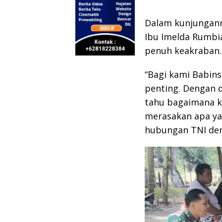
Dalam kunjungann
Ibu Imelda Rumbia
penuh keakraban.
“Bagi kami Babins
penting. Dengan d
tahu bagaimana ke
merasakan apa ya
hubungan TNI deng