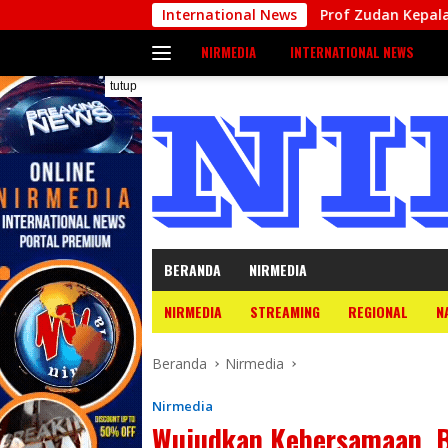
Langsung
ngun Jembatan
Prof Zudan Kepala BKN Jadi Ketua Kerj
International News
ke
NIRMEDIA
INTERNATIONAL NEWS
konten
tutup
BERANDA
NIRMEDIA
NIRMEDIA
STREAMING
REGIONAL
N
Beranda
Nirmedia
Nirmedia
Wujudkan Kebersamaan, 