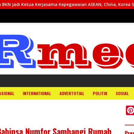
asama Kepegawaian ASEAN, China, Korea Selatan dan Jepang Ta
ASIONAL
INTERNATIONAL
ADVERTOTIAL
POLITIK
SOSIAL
Babinsa Numfor Sambangi Rumah
Pre