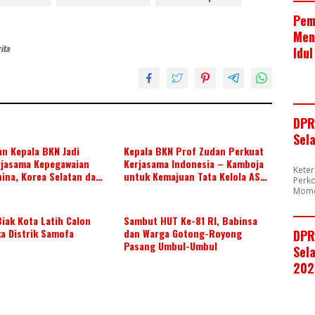
e
at
ar
b
s
e
Pem
Men
o
A
ita
Idul
o
p
k
p
DPR
Sel
n Kepala BKN Jadi
Kepala BKN Prof Zudan Perkuat
rjasama Kepegawaian
Kerjasama Indonesia – Kamboja
Kete
ina, Korea Selatan dan
untuk Kemajuan Tata Kelola ASN
Perk
ahun 2026-2028,
di ASEAN
Mome
 Kolaborasi ASN ASEAN
iak Kota Latih Calon
Sambut HUT Ke-81 RI, Babinsa
a Distrik Samofa
dan Warga Gotong-Royong
DPR
Pasang Umbul-Umbul
Sela
202