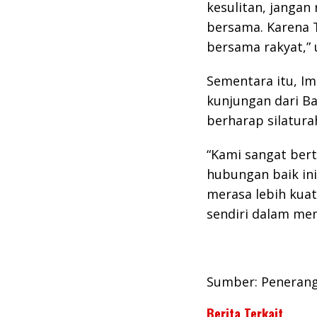
kesulitan, jangan 
bersama. Karena TN
bersama rakyat,”
Sementara itu, I
kunjungan dari B
berharap silaturah
“Kami sangat ber
hubungan baik ini
merasa lebih kuat
sendiri dalam me
Sumber: Peneran
Berita Terkait