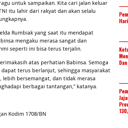
ragu untuk sampaikan. Kita cari jalan keluar
I itu lahir dari rakyat dan akan selalu
Pem
 ungkapnya.
Har
melda Rumbiak yang saat itu mendapat
abinsa mengaku merasa sangat dan
mi seperti ini bisa terus terjalin.
Ket
Men
terimakasih atas perhatian Babinsa. Semoga
Dan
 dapat terus berlanjut, sehingga masyarakat
, lebih bersemangat, dan tidak merasa
nghadapi berbagai tantangan,” katanya.
Pem
Jaj
Pro
130
gan Kodim 1708/BN