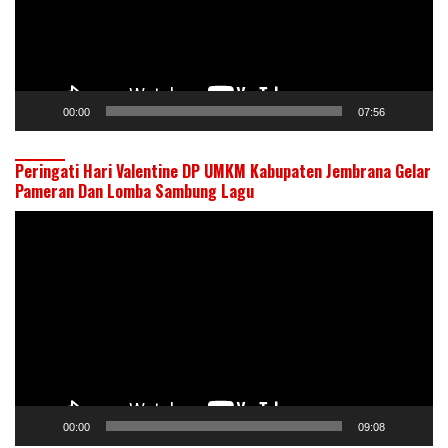
00:00
07:56
Peringati Hari Valentine DP UMKM Kabupaten Jembrana Gelar
Pameran Dan Lomba Sambung Lagu
Pemutar
Video
00:00
09:08