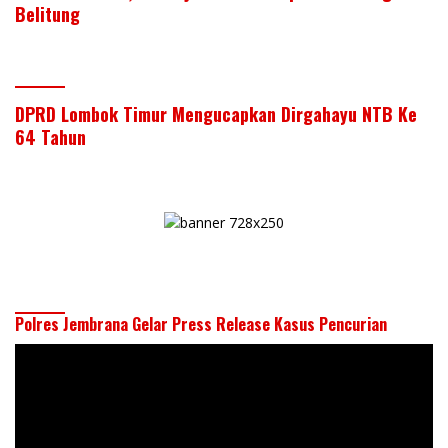
Belitung
DPRD Lombok Timur Mengucapkan Dirgahayu NTB Ke
64 Tahun
Polres Jembrana Gelar Press Release Kasus Pencurian
Pemutar
Video