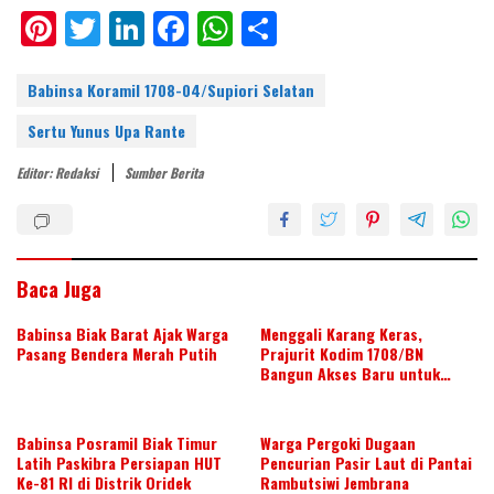
Pi
T
Li
F
W
S
nt
w
n
ac
h
h
er
itt
k
e
at
ar
Babinsa Koramil 1708-04/Supiori Selatan
e
er
e
b
s
e
Sertu Yunus Upa Rante
st
dI
o
A
Editor: Redaksi
Sumber Berita
n
o
p
k
p
Baca Juga
Babinsa Biak Barat Ajak Warga
Menggali Karang Keras,
Pasang Bendera Merah Putih
Prajurit Kodim 1708/BN
Bangun Akses Baru untuk
Warga
Babinsa Posramil Biak Timur
Warga Pergoki Dugaan
Latih Paskibra Persiapan HUT
Pencurian Pasir Laut di Pantai
Ke-81 RI di Distrik Oridek
Rambutsiwi Jembrana