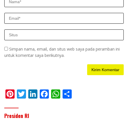
Simpan nama, email, dan situs web saya pada peramban ini
untuk komentar saya berikutnya.
Pi
T
Li
F
W
S
nt
w
n
ac
h
h
er
itt
k
e
at
ar
Presiden RI
e
er
e
b
s
e