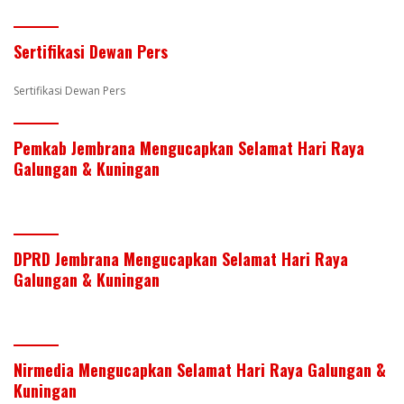
st
dI
o
A
n
o
p
Sertifikasi Dewan Pers
k
p
Sertifikasi Dewan Pers
Pemkab Jembrana Mengucapkan Selamat Hari Raya
Galungan & Kuningan
DPRD Jembrana Mengucapkan Selamat Hari Raya
Galungan & Kuningan
Nirmedia Mengucapkan Selamat Hari Raya Galungan &
Kuningan