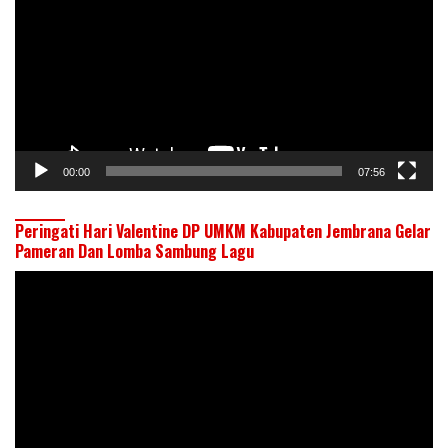
00:00
07:56
Peringati Hari Valentine DP UMKM Kabupaten Jembrana Gelar
Pameran Dan Lomba Sambung Lagu
Pemutar
Video