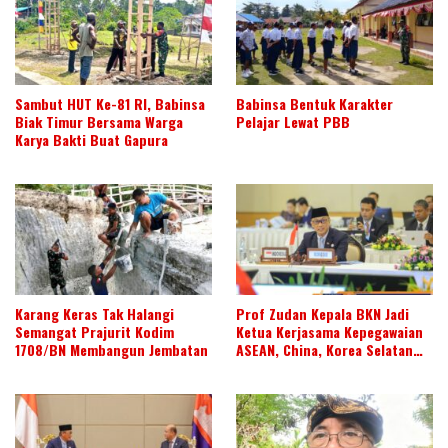
Sambut HUT Ke-81 RI, Babinsa
Babinsa Bentuk Karakter
Biak Timur Bersama Warga
Pelajar Lewat PBB
Karya Bakti Buat Gapura
Karang Keras Tak Halangi
Prof Zudan Kepala BKN Jadi
Semangat Prajurit Kodim
Ketua Kerjasama Kepegawaian
1708/BN Membangun Jembatan
ASEAN, China, Korea Selatan
dan Jepang Tahun 2026-2028,
Wujudkan Kolaborasi ASN
ASEAN