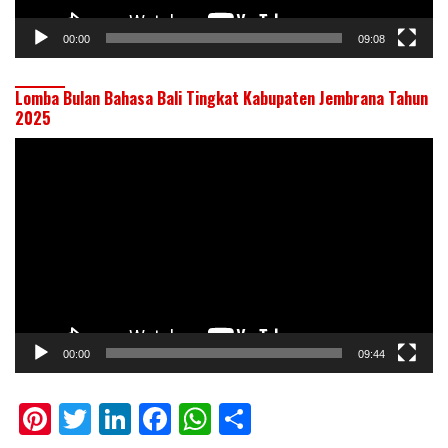
00:00
09:08
Lomba Bulan Bahasa Bali Tingkat Kabupaten Jembrana Tahun
2025
Pemutar
Video
00:00
09:44
Pi
T
Li
F
W
S