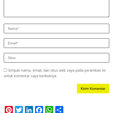
Simpan nama, email, dan situs web saya pada peramban ini
untuk komentar saya berikutnya.
Pi
T
Li
F
W
S