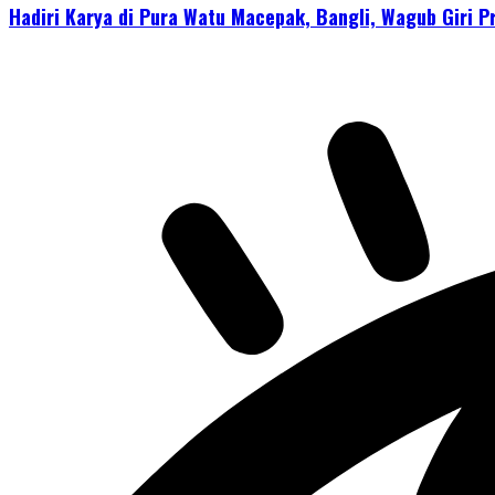
Hadiri Karya di Pura Watu Macepak, Bangli, Wagub Giri P