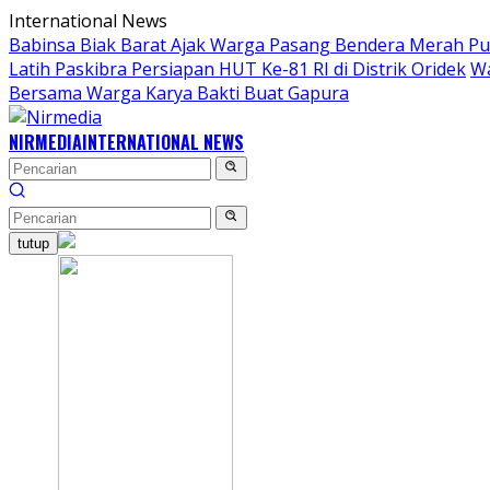
Langsung
International News
ke
Babinsa Biak Barat Ajak Warga Pasang Bendera Merah Pu
konten
Latih Paskibra Persiapan HUT Ke-81 RI di Distrik Oridek
Wa
Bersama Warga Karya Bakti Buat Gapura
NIRMEDIA
INTERNATIONAL NEWS
tutup