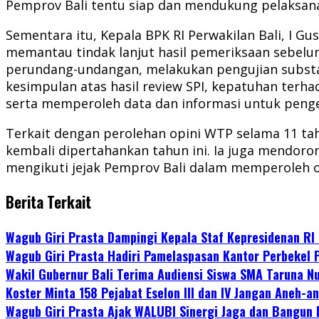
Pemprov Bali tentu siap dan mendukung pelaksanaa
Sementara itu, Kepala BPK RI Perwakilan Bali, I 
memantau tindak lanjut hasil pemeriksaan sebelumn
perundang-undangan, melakukan pengujian substan
kesimpulan atas hasil review SPI, kepatuhan ter
serta memperoleh data dan informasi untuk peng
Terkait dengan perolehan opini WTP selama 11 ta
kembali dipertahankan tahun ini. Ia juga mendoro
mengikuti jejak Pemprov Bali dalam memperoleh 
Berita Terkait
Wagub Giri Prasta Dampingi Kepala Staf Kepresidenan R
Wagub Giri Prasta Hadiri Pamelaspasan Kantor Perbekel 
Wakil Gubernur Bali Terima Audiensi Siswa SMA Taruna N
Koster Minta 158 Pejabat Eselon III dan IV Jangan Aneh-
Wagub Giri Prasta Ajak WALUBI Sinergi Jaga dan Bangun 