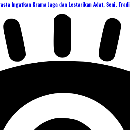
rasta Ingatkan Krama Jaga dan Lestarikan Adat, Seni, Trad