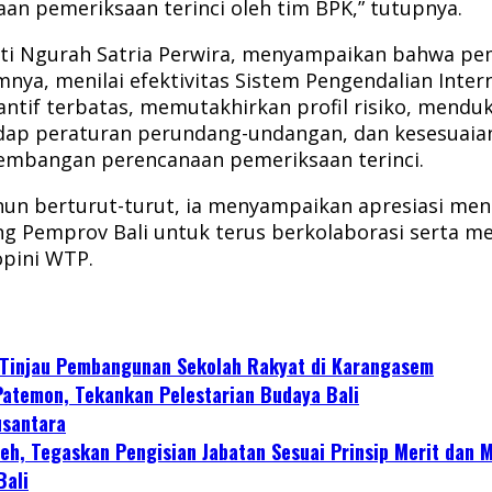
n pemeriksaan terinci oleh tim BPK,” tutupnya.
Gusti Ngurah Satria Perwira, menyampaikan bahwa pe
ya, menilai efektivitas Sistem Pengendalian Inter
tif terbatas, memutakhirkan profil risiko, mendu
hadap peraturan perundang-undangan, dan kesesuaia
embangan perencanaan pemeriksaan terinci.
hun berturut-turut, ia menyampaikan apresiasi me
ng Pemprov Bali untuk terus berkolaborasi serta m
opini WTP.
I Tinjau Pembangunan Sekolah Rakyat di Karangasem
Patemon, Tekankan Pelestarian Budaya Bali
usantara
aneh, Tegaskan Pengisian Jabatan Sesuai Prinsip Merit dan
Bali