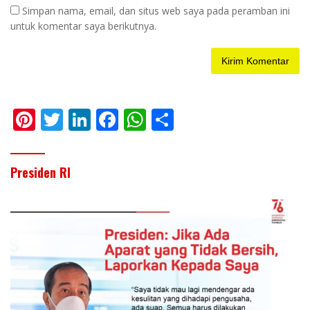
Simpan nama, email, dan situs web saya pada peramban ini
untuk komentar saya berikutnya.
Pi
T
Li
F
W
S
nt
w
n
ac
h
h
er
itt
k
e
at
ar
Presiden RI
e
er
e
b
s
e
st
dI
o
A
n
o
p
k
p