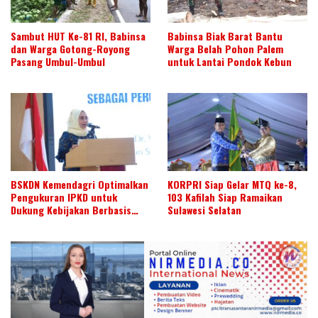
Sambut HUT Ke-81 RI, Babinsa
Babinsa Biak Barat Bantu
dan Warga Gotong-Royong
Warga Belah Pohon Palem
Pasang Umbul-Umbul
untuk Lantai Pondok Kebun
BSKDN Kemendagri Optimalkan
KORPRI Siap Gelar MTQ ke-8,
Pengukuran IPKD untuk
103 Kafilah Siap Ramaikan
Dukung Kebijakan Berbasis
Sulawesi Selatan
Data