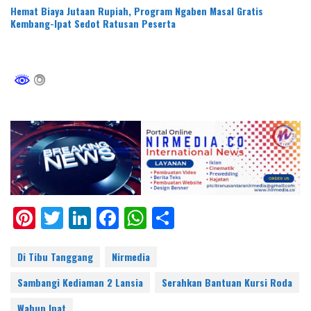
Hemat Biaya Jutaan Rupiah, Program Ngaben Masal Gratis
Kembang-Ipat Sedot Ratusan Peserta
Pi
T
Li
F
W
S
nt
w
n
ac
h
h
er
itt
k
e
at
ar
Di Tibu Tanggang
Nirmedia
e
er
e
b
s
e
Sambangi Kediaman 2 Lansia
Serahkan Bantuan Kursi Roda
st
dI
o
A
Wabup Ipat