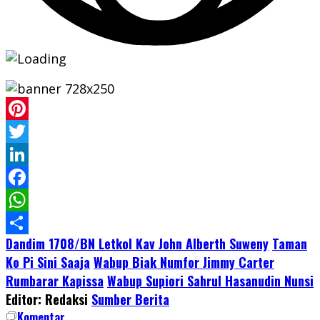
Pinterest
Twitter
LinkedIn
Facebook
WhatsApp
Dandim 1708/BN Letkol Kav John Alberth Suweny
Taman
Share
Ko Pi Sini Saaja
Wabup Biak Numfor Jimmy Carter
Rumbarar Kapissa
Wabup Supiori Sahrul Hasanudin Nunsi
Editor: Redaksi
Sumber Berita
Komentar