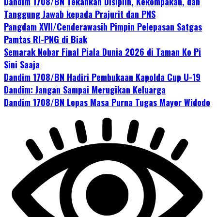
Dandim 1708/BN Tekankan Disiplin, Kekompakan, dan
Tanggung Jawab kepada Prajurit dan PNS
Pangdam XVII/Cenderawasih Pimpin Pelepasan Satgas
Pamtas RI-PNG di Biak
Semarak Nobar Final Piala Dunia 2026 di Taman Ko Pi
Sini Saaja
Dandim 1708/BN Hadiri Pembukaan Kapolda Cup U-19
Dandim: Jangan Sampai Merugikan Keluarga
Dandim 1708/BN Lepas Masa Purna Tugas Mayor Widodo