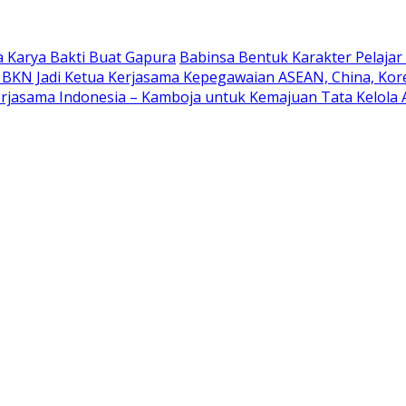
 Karya Bakti Buat Gapura
Babinsa Bentuk Karakter Pelaja
 BKN Jadi Ketua Kerjasama Kepegawaian ASEAN, China, Kor
rjasama Indonesia – Kamboja untuk Kemajuan Tata Kelola