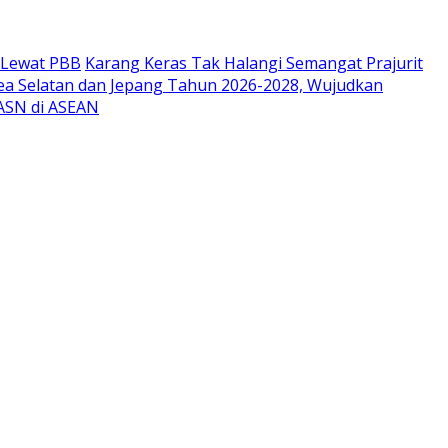
r Lewat PBB
Karang Keras Tak Halangi Semangat Prajurit
ea Selatan dan Jepang Tahun 2026-2028, Wujudkan
 ASN di ASEAN