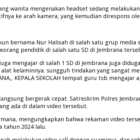
ang wanita mengenakan headset sedang melakukan p
ifnya ke arah kamera, yang kemudian direspons oleh
 akun bernama Nur Halisah di salah satu grup media
eorang pendidik di salah satu SD di Jembrana terse
ga mengajar di salah 1 SD di Jembrana juga diduga
alat kelaminnya. sungguh tindakan yang sangat me
,, KEPALA SEKOLAH tempat guru tsb mengajar agar s
 langsung bergerak cepat. Satreskrim Polres Jembra
ng ada di dalam video tersebut.
 Darmana, mengungkapkan bahwa rekaman video ter
 tahun 2024 lalu.
nah melakukan video call dengan suaminya, dan seka