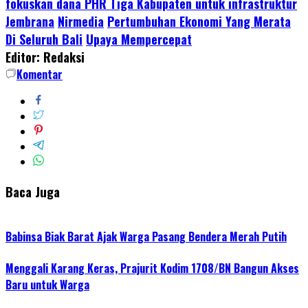
fokuskan dana PHR Tiga Kabupaten untuk infrastruktur
Share
Jembrana
Nirmedia
Pertumbuhan Ekonomi Yang Merata
Di Seluruh Bali
Upaya Mempercepat
Editor: Redaksi
Komentar
Baca Juga
Babinsa Biak Barat Ajak Warga Pasang Bendera Merah Putih
Menggali Karang Keras, Prajurit Kodim 1708/BN Bangun Akses
Baru untuk Warga