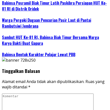
Babinsa Posramil Biak Timur Latih Paskibra Persiapan HUT Ke-
81 RI di Distrik Oridek
Warga Pergoki Dugaan Pencurian Pasir Laut di Pantai
Rambutsiwi Jembrana
Sambut HUT Ke-81 RI, Babinsa Biak Timur Bersama Warga
Karya Bakti Buat Gapura
Babinsa Bentuk Karakter Pelajar Lewat PBB
Tinggalkan Balasan
Alamat email Anda tidak akan dipublikasikan.
Ruas yang
wajib ditandai
*