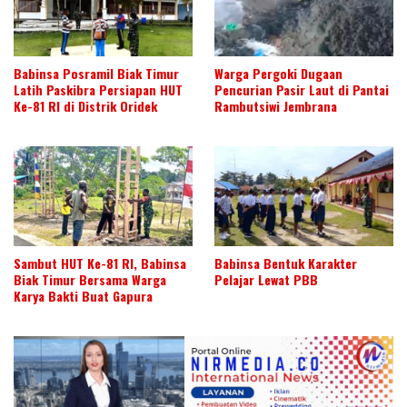
Babinsa Posramil Biak Timur
Warga Pergoki Dugaan
Latih Paskibra Persiapan HUT
Pencurian Pasir Laut di Pantai
Ke-81 RI di Distrik Oridek
Rambutsiwi Jembrana
Sambut HUT Ke-81 RI, Babinsa
Babinsa Bentuk Karakter
Biak Timur Bersama Warga
Pelajar Lewat PBB
Karya Bakti Buat Gapura