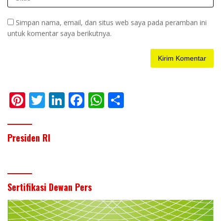
Simpan nama, email, dan situs web saya pada peramban ini
untuk komentar saya berikutnya.
Pi
T
Li
F
W
S
nt
w
n
ac
h
h
er
itt
k
e
at
ar
Presiden RI
e
er
e
b
s
e
st
dI
o
A
n
o
p
Sertifikasi Dewan Pers
k
p