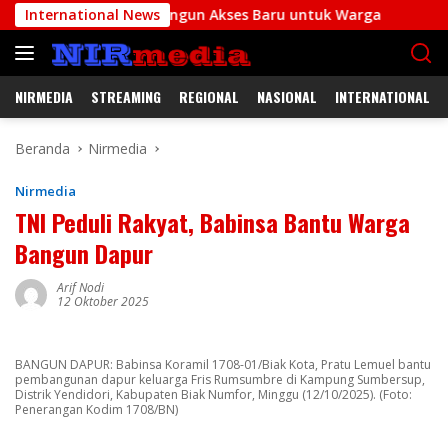
Langsung
gun Akses Baru untuk Warga
International News
Babinsa Posramil Biak Timu
ke
konten
NIRMEDIA
STREAMING
REGIONAL
NASIONAL
INTERNATIONAL
Beranda
Nirmedia
Nirmedia
TNI Peduli Rakyat, Babinsa Bantu Warga
Bangun Dapur
Arif Nodi
12 Oktober 2025
BANGUN DAPUR: Babinsa Koramil 1708-01/Biak Kota, Pratu Lemuel bantu
pembangunan dapur keluarga Fris Rumsumbre di Kampung Sumbersup,
Distrik Yendidori, Kabupaten Biak Numfor, Minggu (12/10/2025). (Foto:
Penerangan Kodim 1708/BN)