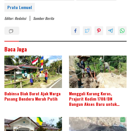
e
er
e
b
s
e
Pratu Lemuel
st
dI
o
A
Editor: Redaksi
Sumber Berita
n
o
p
k
p
Baca Juga
Babinsa Biak Barat Ajak Warga
Menggali Karang Keras,
Pasang Bendera Merah Putih
Prajurit Kodim 1708/BN
Bangun Akses Baru untuk
Warga