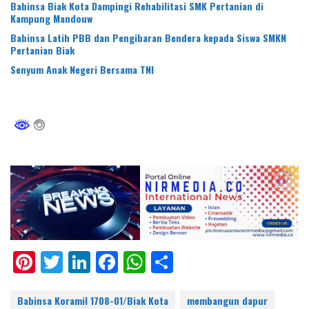
Babinsa Biak Kota Dampingi Rehabilitasi SMK Pertanian di
Kampung Mandouw
Babinsa Latih PBB dan Pengibaran Bendera kepada Siswa SMKN
Pertanian Biak
Senyum Anak Negeri Bersama TNI
Pi
T
Li
F
W
S
nt
w
n
ac
h
h
er
itt
k
e
at
ar
Babinsa Koramil 1708-01/Biak Kota
membangun dapur