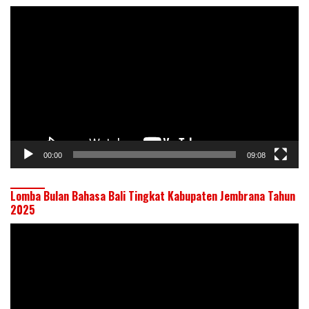
Pemutar
Video
00:00
09:08
Lomba Bulan Bahasa Bali Tingkat Kabupaten Jembrana Tahun
2025
Pemutar
Video