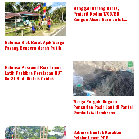
Menggali Karang Keras,
k
p
Prajurit Kodim 1708/BN
p
Bangun Akses Baru untuk
Warga
Babinsa Biak Barat Ajak Warga
Pasang Bendera Merah Putih
Babinsa Posramil Biak Timur
Latih Paskibra Persiapan HUT
Ke-81 RI di Distrik Oridek
Warga Pergoki Dugaan
Pencurian Pasir Laut di Pantai
Rambutsiwi Jembrana
Babinsa Bentuk Karakter
Pelajar Lewat PBB