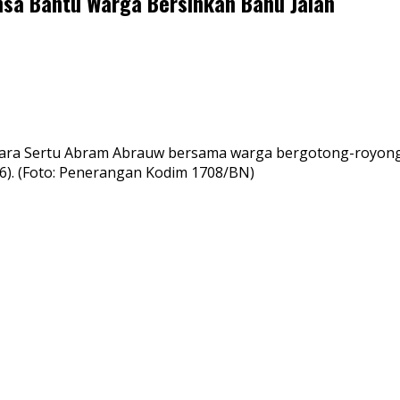
sa Bantu Warga Bersihkan Bahu Jalan
a Sertu Abram Abrauw bersama warga bergotong-royong be
6). (Foto: Penerangan Kodim 1708/BN)