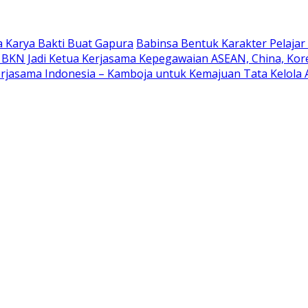
 Karya Bakti Buat Gapura
Babinsa Bentuk Karakter Pelaja
 BKN Jadi Ketua Kerjasama Kepegawaian ASEAN, China, Kor
rjasama Indonesia – Kamboja untuk Kemajuan Tata Kelola