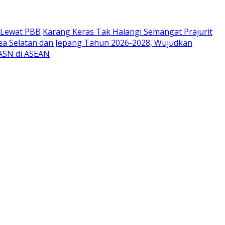
r Lewat PBB
Karang Keras Tak Halangi Semangat Prajurit
ea Selatan dan Jepang Tahun 2026-2028, Wujudkan
 ASN di ASEAN