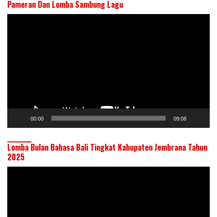
Pameran Dan Lomba Sambung Lagu
Pemutar
Video
00:00
09:08
Lomba Bulan Bahasa Bali Tingkat Kabupaten Jembrana Tahun
2025
Pemutar
Video