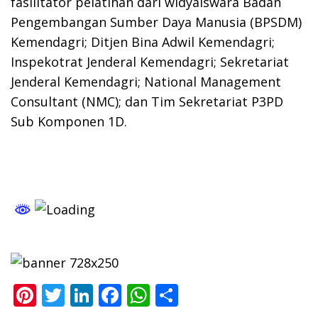
fasilitator pelatihan dari widyaiswara Badan
Pengembangan Sumber Daya Manusia (BPSDM)
Kemendagri; Ditjen Bina Adwil Kemendagri;
Inspekotrat Jenderal Kemendagri; Sekretariat
Jenderal Kemendagri; National Management
Consultant (NMC); dan Tim Sekretariat P3PD
Sub Komponen 1D.
Pi
T
Li
F
W
S
nt
w
n
ac
h
h