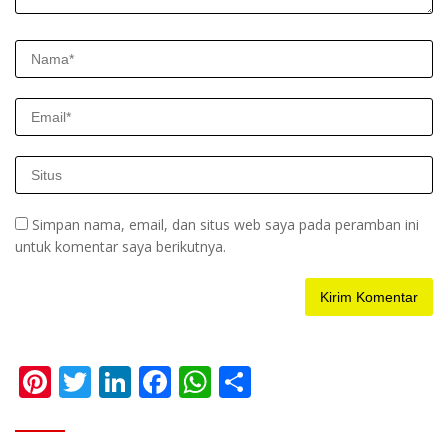
Simpan nama, email, dan situs web saya pada peramban ini
untuk komentar saya berikutnya.
Pi
T
Li
F
W
S
nt
w
n
ac
h
h
er
itt
k
e
at
ar