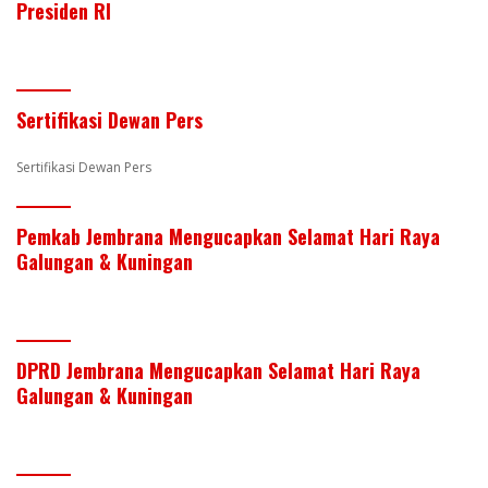
Presiden RI
e
er
e
b
s
e
st
dI
o
A
n
o
p
Sertifikasi Dewan Pers
k
p
Sertifikasi Dewan Pers
Pemkab Jembrana Mengucapkan Selamat Hari Raya
Galungan & Kuningan
DPRD Jembrana Mengucapkan Selamat Hari Raya
Galungan & Kuningan