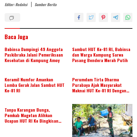
Editor: Redaksi
Sumber Berita
er
itt
k
e
at
ar
e
er
e
b
s
e
st
dI
o
A
n
o
p
Baca Juga
k
p
Babinsa Dampingi 49 Anggota
Sambut HUT Ke-81 RI, Babinsa
Paskibraka Jalani Pemeriksaan
dan Warga Kampung Sarwa
Kesehatan di Kampung Amoy
Pasang Bendera Merah Putih
Koramil Numfor Amankan
Perumdam Tirta Dharma
Lomba Gerak Jalan Sambut HUT
Purabaya Ajak Masyarakat
Ke-81 RI
Maknai HUT Ke-81 RI Dengan
Semangat Kebersamaan
Tanpa Karangan Bunga,
Pemkab Magetan Alihkan
Ucapan HUT RI Ke Bingkisan
Untuk Disabilitas Dan Lansia