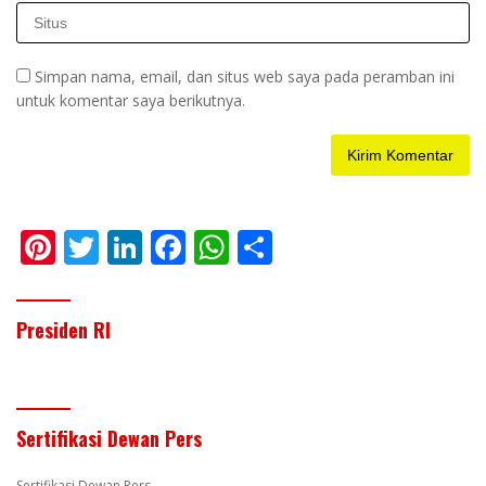
Simpan nama, email, dan situs web saya pada peramban ini
untuk komentar saya berikutnya.
Pi
T
Li
F
W
S
nt
w
n
ac
h
h
er
itt
k
e
at
ar
Presiden RI
e
er
e
b
s
e
st
dI
o
A
n
o
p
Sertifikasi Dewan Pers
k
p
Sertifikasi Dewan Pers