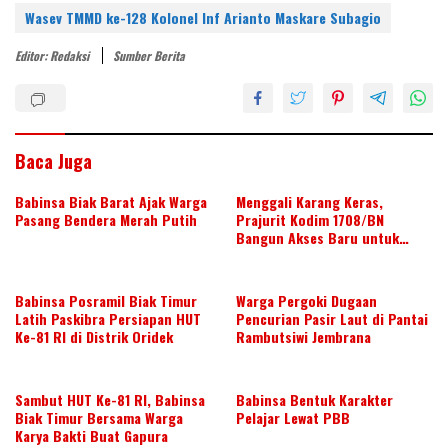
st
dI
o
A
Wasev TMMD ke-128 Kolonel Inf Arianto Maskare Subagio
n
o
p
Editor: Redaksi
Sumber Berita
k
p
Baca Juga
Babinsa Biak Barat Ajak Warga
Menggali Karang Keras,
Pasang Bendera Merah Putih
Prajurit Kodim 1708/BN
Bangun Akses Baru untuk
Warga
Babinsa Posramil Biak Timur
Warga Pergoki Dugaan
Latih Paskibra Persiapan HUT
Pencurian Pasir Laut di Pantai
Ke-81 RI di Distrik Oridek
Rambutsiwi Jembrana
Sambut HUT Ke-81 RI, Babinsa
Babinsa Bentuk Karakter
Biak Timur Bersama Warga
Pelajar Lewat PBB
Karya Bakti Buat Gapura