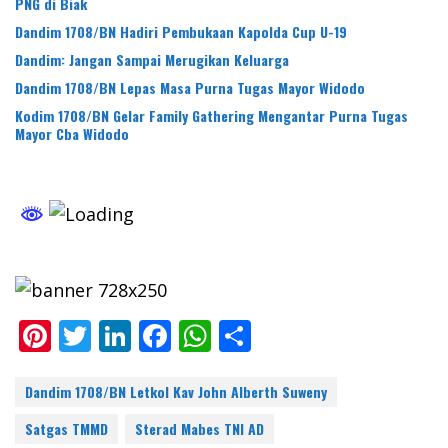
PNG di Biak
Dandim 1708/BN Hadiri Pembukaan Kapolda Cup U-19
Dandim: Jangan Sampai Merugikan Keluarga
Dandim 1708/BN Lepas Masa Purna Tugas Mayor Widodo
Kodim 1708/BN Gelar Family Gathering Mengantar Purna Tugas
Mayor Cba Widodo
Pi
T
Li
F
W
S
nt
w
n
ac
h
h
er
itt
k
e
at
ar
Dandim 1708/BN Letkol Kav John Alberth Suweny
e
er
e
b
s
e
Satgas TMMD
Sterad Mabes TNI AD