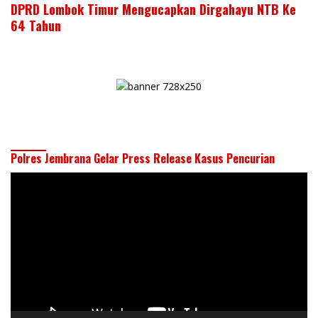
DPRD Lombok Timur Mengucapkan Dirgahayu NTB Ke
64 Tahun
Polres Jembrana Gelar Press Release Kasus Pencurian
Pemutar
Video