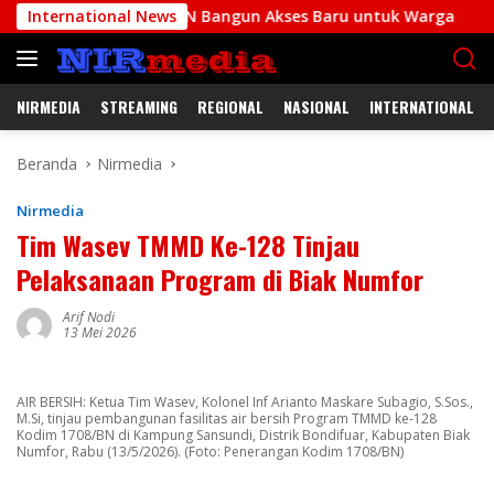
Langsung
it Kodim 1708/BN Bangun Akses Baru untuk Warga
International News
Babin
ke
konten
NIRMEDIA
STREAMING
REGIONAL
NASIONAL
INTERNATIONAL
Beranda
Nirmedia
Nirmedia
Tim Wasev TMMD Ke-128 Tinjau
Pelaksanaan Program di Biak Numfor
Arif Nodi
13 Mei 2026
AIR BERSIH: Ketua Tim Wasev, Kolonel Inf Arianto Maskare Subagio, S.Sos.,
M.Si, tinjau pembangunan fasilitas air bersih Program TMMD ke-128
Kodim 1708/BN di Kampung Sansundi, Distrik Bondifuar, Kabupaten Biak
Numfor, Rabu (13/5/2026). (Foto: Penerangan Kodim 1708/BN)