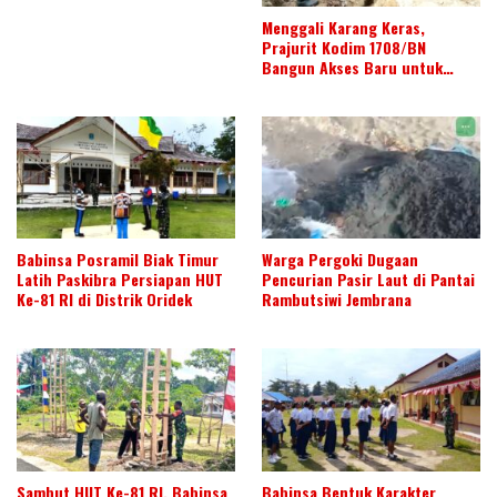
Menggali Karang Keras,
Prajurit Kodim 1708/BN
Bangun Akses Baru untuk
Warga
Babinsa Posramil Biak Timur
Warga Pergoki Dugaan
Latih Paskibra Persiapan HUT
Pencurian Pasir Laut di Pantai
Ke-81 RI di Distrik Oridek
Rambutsiwi Jembrana
Sambut HUT Ke-81 RI, Babinsa
Babinsa Bentuk Karakter