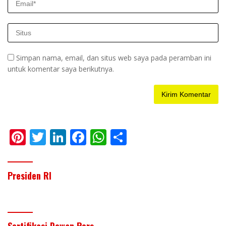
Simpan nama, email, dan situs web saya pada peramban ini
untuk komentar saya berikutnya.
Pi
T
Li
F
W
S
nt
w
n
ac
h
h
er
itt
k
e
at
ar
Presiden RI
e
er
e
b
s
e
st
dI
o
A
n
o
p
Sertifikasi Dewan Pers