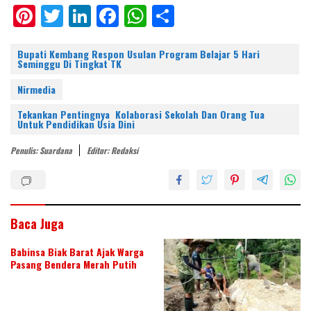
Pi
T
Li
F
W
S
nt
w
n
ac
h
h
er
itt
k
e
at
ar
Bupati Kembang Respon Usulan Program Belajar 5 Hari
Seminggu Di Tingkat TK
e
er
e
b
s
e
Nirmedia
st
dI
o
A
Tekankan Pentingnya Kolaborasi Sekolah Dan Orang Tua
n
o
p
Untuk Pendidikan Usia Dini
k
p
Penulis: Suardana
Editor: Redaksi
Baca Juga
Babinsa Biak Barat Ajak Warga
Pasang Bendera Merah Putih