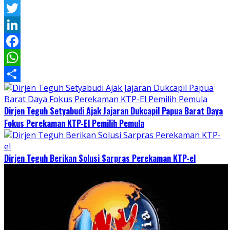
Pinterest
Twitter
LinkedIn
Facebook
WhatsApp
Share
Dirjen Teguh Setyabudi Ajak Jajaran Dukcapil Papua Barat Daya
Fokus Perekaman KTP-El Pemilih Pemula
Dirjen Teguh Berikan Solusi Sarpras Perekaman KTP-el