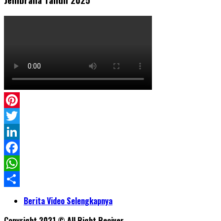
Pinterest
Twitter
LinkedIn
Facebook
WhatsApp
Share
Berita Video Selengkapnya
Copyright 2021 © All Right Reciver