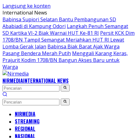
Langsung ke konten
International News
Babinsa Supiori Selatan Bantu Pembangunan SD
Ababiadi di Kampung Odori
Langkah Penuh Semangat
SD Kartika VI-2 Biak Warnai HUT Ke-81 RI
Persit KCK Dim
1708/BN Tampil Semangat Meriahkan HUT RI Lewat
Lomba Gerak Jalan
Babinsa Biak Barat Ajak Warga
Pasang Bendera Merah Putih
Menggali Karang Keras,
Prajurit Kodim 1708/BN Bangun Akses Baru untuk
Warga
NIRMEDIA
INTERNATIONAL NEWS
NIRMEDIA
STREAMING
REGIONAL
NASIONAL