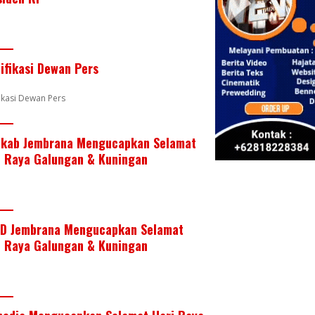
e
er
e
b
s
e
st
dI
o
A
n
o
p
tifikasi Dewan Pers
k
p
fikasi Dewan Pers
kab Jembrana Mengucapkan Selamat
i Raya Galungan & Kuningan
D Jembrana Mengucapkan Selamat
i Raya Galungan & Kuningan