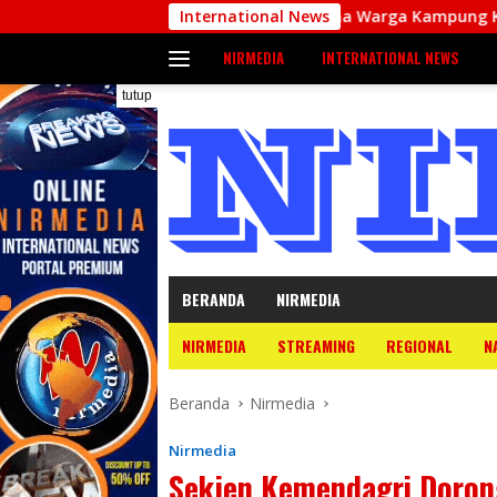
Langsung
nsa Biak Utara Komsos Bersama Warga Kampung Korem
International News
ke
NIRMEDIA
INTERNATIONAL NEWS
konten
tutup
BERANDA
NIRMEDIA
NIRMEDIA
STREAMING
REGIONAL
N
Beranda
Nirmedia
Nirmedia
Sekjen Kemendagri Doron