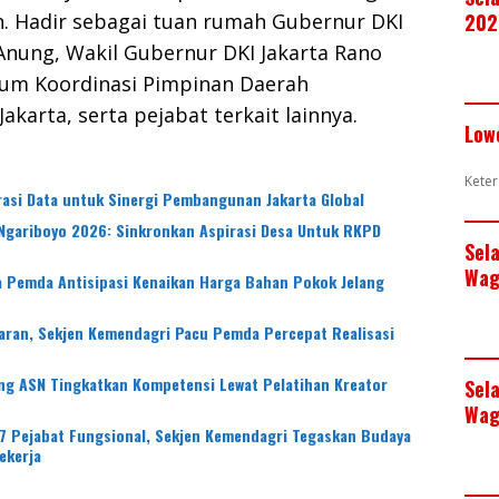
n. Hadir sebagai tuan rumah Gubernur DKI
202
Anung, Wakil Gubernur DKI Jakarta Rano
orum Koordinasi Pimpinan Daerah
akarta, serta pejabat terkait lainnya.
Low
Keter
rasi Data untuk Sinergi Pembangunan Jakarta Global
gariboyo 2026: Sinkronkan Aspirasi Desa Untuk RKPD
Sel
Wag
 Pemda Antisipasi Kenaikan Harga Bahan Pokok Jelang
aran, Sekjen Kemendagri Pacu Pemda Percepat Realisasi
ng ASN Tingkatkan Kompetensi Lewat Pelatihan Kreator
Sel
Wag
7 Pejabat Fungsional, Sekjen Kemendagri Tegaskan Budaya
ekerja