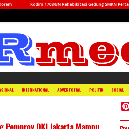
Kodim 1708/BN Rehabikitasi Gedung SMKN Pertanian Biak
ASIONAL
INTERNATIONAL
ADVERTOTIAL
POLITIK
SOSIAL
g Pemprov DKI Jakarta Mampu
Pre