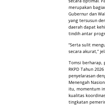
secara optimal. P
merupakan bagian
Gubernur dan Wak
yang tersusun de
daerah dapat keh
tindih antar prog
“Serta sulit men
secara akurat,” je
Tomsi berharap,
RKPD Tahun 2026 P
penyelarasan de
Menengah Nasiona
itu, momentum i
kualitas koordina
tingkatan pemeri