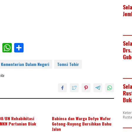
Sel
Jem
Sel
F
W
S
Drs
ac
h
h
Gub
e
at
ar
 Kementerian Dalam Negeri
Tomsi Tohir
b
s
e
ita
o
A
Sel
o
p
Rus
Buk
k
p
Keter
Rusta
08/BN Rehabikitasi
Babinsa dan Warga Dofyo Wafor
MKN Pertanian Biak
Gotong-Royong Bersihkan Bahu
Jalan