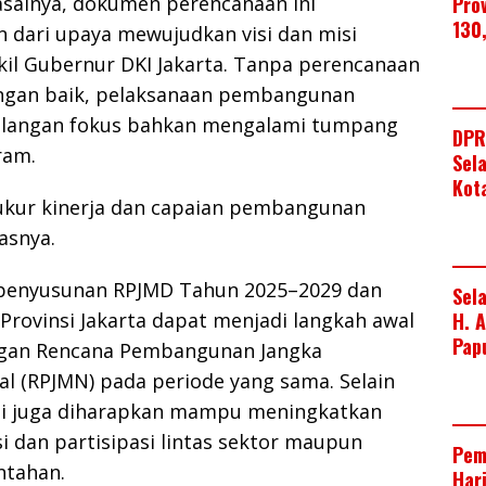
asalnya, dokumen perencanaan ini
Pro
130
 dari upaya mewujudkan visi dan misi
il Gubernur DKI Jakarta. Tanpa perencanaan
ngan baik, pelaksanaan pembangunan
ilangan fokus bahkan mengalami tumpang
DPR
ram.
Sel
Kot
gukur kinerja dan capaian pembangunan
lasnya.
 penyusunan RPJMD Tahun 2025–2029 dan
Sel
rovinsi Jakarta dapat menjadi langkah awal
H. 
Pap
ngan Rencana Pembangunan Jangka
l (RPJMN) pada periode yang sama. Selain
ni juga diharapkan mampu meningkatkan
si dan partisipasi lintas sektor maupun
Pem
ntahan.
Har