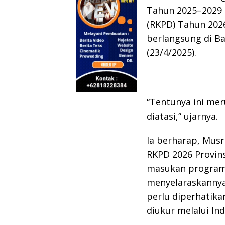
Tahun 2025–2029 
(RKPD) Tahun 2026
berlangsung di Ba
(23/4/2025).
“Tentunya ini me
diatasi,” ujarnya.
Ia berharap, Mus
RKPD 2026 Provin
masukan program 
menyelaraskannya.
perlu diperhatika
diukur melalui In