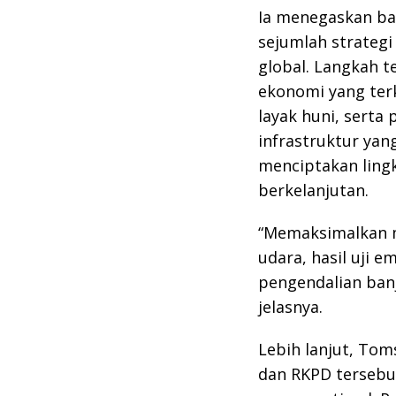
Ia menegaskan b
sejumlah strategi
global. Langkah t
ekonomi yang terk
layak huni, sert
infrastruktur yang
menciptakan ling
berkelanjutan.
“Memaksimalkan mi
udara, hasil uji 
pengendalian banj
jelasnya.
Lebih lanjut, To
dan RKPD tersebu