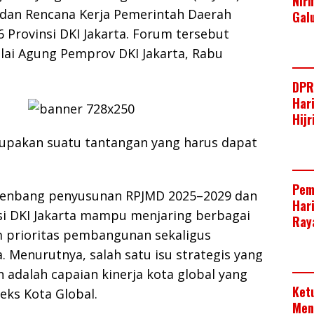
Nir
dan Rencana Kerja Pemerintah Daerah
Gal
 Provinsi DKI Jakarta. Forum tersebut
lai Agung Pemprov DKI Jakarta, Rabu
DPR
Har
Hij
rupakan suatu tantangan yang harus dapat
Pem
renbang penyusunan RPJMD 2025–2029 dan
Har
si DKI Jakarta mampu menjaring berbagai
Raya
prioritas pembangunan sekaligus
 Menurutnya, salah satu isu strategis yang
n adalah capaian kinerja kota global yang
Ket
deks Kota Global.
Men