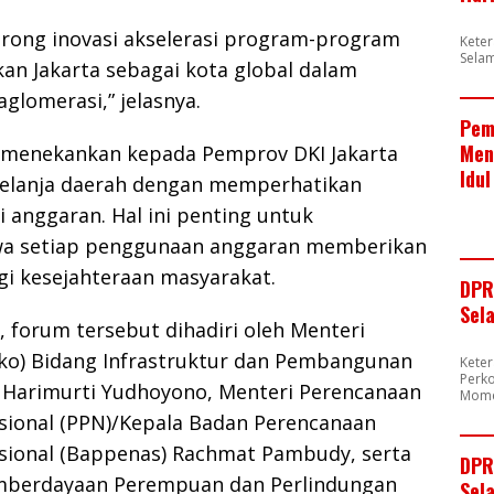
ong inovasi akselerasi program-program
Kete
Sela
an Jakarta sebagai kota global dalam
glomerasi,” jelasnya.
Pem
Men
si menekankan kepada Pemprov DKI Jakarta
Idul
elanja daerah dengan memperhatikan
i anggaran. Hal ini penting untuk
a setiap penggunaan anggaran memberikan
gi kesejahteraan masyarakat.
DPR
Sel
, forum tersebut dihadiri oleh Menteri
ko) Bidang Infrastruktur dan Pembangunan
Kete
Perk
 Harimurti Yudhoyono, Menteri Perencanaan
Mome
onal (PPN)/Kepala Badan Perencanaan
ional (Bappenas) Rachmat Pambudy, serta
DPR
mberdayaan Perempuan dan Perlindungan
Sela