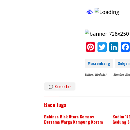
Pi
T
Li
nt
w
n
er
itt
k
Musrenbang
Sekjen
e
er
e
Editor: Redaksi
Sumber Ber
st
dI
Komentar
n
Baca Juga
Babinsa Biak Utara Komsos
Kodim 17
Bersama Warga Kampung Korem
Gedung S