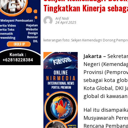
Tingkatkan Kinerja sebag
Arif Nodi
24 April 2025
keterangan foto: Sekjen Kemendagri Dorong Pempro
Jakarta –
Sekretar
Negeri (Kemendag
Provinsi (Pemprov
sebagai kota glob
Kota Global, DKI 
global di kawasan
Hal itu disampai
Musyawarah Pere
Rencana Pembang