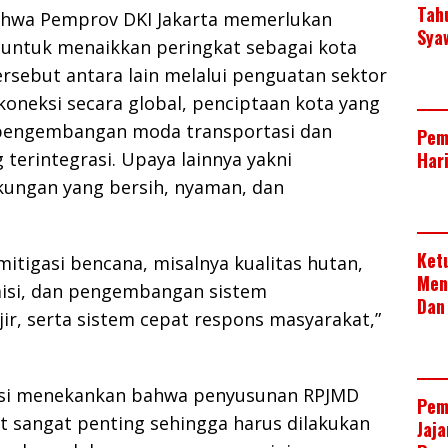
Tah
ahwa Pemprov DKI Jakarta memerlukan
Sya
 untuk menaikkan peringkat sebagai kota
ersebut antara lain melalui penguatan sektor
oneksi secara global, penciptaan kota yang
a pengembangan moda transportasi dan
Pem
 terintegrasi. Upaya lainnya yakni
Har
kungan yang bersih, nyaman, dan
Ket
tigasi bencana, misalnya kualitas hutan,
Men
emisi, dan pengembangan sistem
Dan
ir, serta sistem cepat respons masyarakat,”
msi menekankan bahwa penyusunan RPJMD
Pem
t sangat penting sehingga harus dilakukan
Jaj