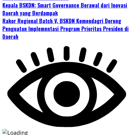
Kepala BSKDN: Smart Governance Berawal dari Inovasi
Daerah yang Berdampak
Rakor Regional Batch V, BSKDN Kemendagri Dorong
Penguatan Implementasi Program Prioritas Presiden di
Daerah