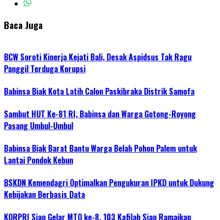
Baca Juga
BCW Soroti Kinerja Kejati Bali, Desak Aspidsus Tak Ragu
Panggil Terduga Korupsi
Babinsa Biak Kota Latih Calon Paskibraka Distrik Samofa
Sambut HUT Ke-81 RI, Babinsa dan Warga Gotong-Royong
Pasang Umbul-Umbul
Babinsa Biak Barat Bantu Warga Belah Pohon Palem untuk
Lantai Pondok Kebun
BSKDN Kemendagri Optimalkan Pengukuran IPKD untuk Dukung
Kebijakan Berbasis Data
KORPRI Siap Gelar MTQ ke-8, 103 Kafilah Siap Ramaikan