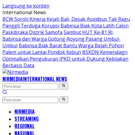
Langsung ke konten
International News
BCW Soroti Kinerja Kejati Bali, Desak Aspidsus Tak Ragu
Panggil Terduga Korupsi
Babinsa Biak Kota Latih Calon
Paskibraka Distrik Samofa
Sambut HUT Ke-81 RI,
Babinsa dan Warga Gotong-Royong Pasang Umbul-
Umbul
Babinsa Biak Barat Bantu Warga Belah Pohon
Palem untuk Lantai Pondok Kebun
BSKDN Kemendagri
Optimalkan Pengukuran IPKD untuk Dukung Kebijakan
Berbasis Data
NIRMEDIA
INTERNATIONAL NEWS
NIRMEDIA
STREAMING
REGIONAL
NASIONAL