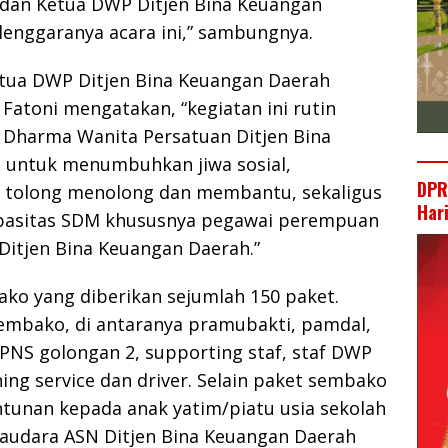
dan Ketua DWP Ditjen Bina Keuangan
lenggaranya acara ini,” sambungnya.
etua DWP Ditjen Bina Keuangan Daerah
Fatoni mengatakan, “kegiatan ini rutin
h Dharma Wanita Persatuan Ditjen Bina
 untuk menumbuhkan jiwa sosial,
DPR
ng tolong menolong dan membantu, sekaligus
Har
pasitas SDM khususnya pegawai perempuan
 Ditjen Bina Keuangan Daerah.”
ko yang diberikan sejumlah 150 paket.
embako, di antaranya pramubakti, pamdal,
PNS golongan 2, supporting staf, staf DWP
ing service dan driver. Selain paket sembako
ntunan kepada anak yatim/piatu usia sekolah
saudara ASN Ditjen Bina Keuangan Daerah