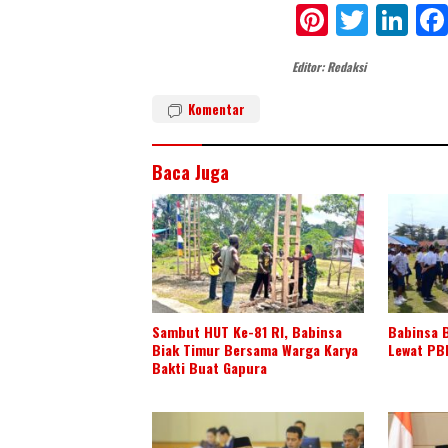
Pi
T
Li
nt
w
n
Editor: Redaksi
er
itt
k
e
er
e
Komentar
st
dI
n
Baca Juga
Sambut HUT Ke-81 RI, Babinsa
Babinsa B
Biak Timur Bersama Warga Karya
Lewat PB
Bakti Buat Gapura