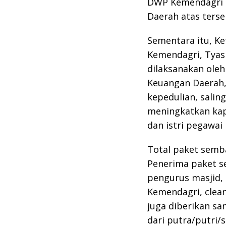
DWP Kemendagri 
Daerah atas terse
Sementara itu, K
Kemendagri, Tyas 
dilaksanakan ole
Keuangan Daerah,
kepedulian, sali
meningkatkan ka
dan istri pegawai
Total paket semba
Penerima paket s
pengurus masjid, 
Kemendagri, clean
juga diberikan sa
dari putra/putri/