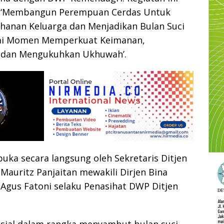
‘Membangun Perempuan Cerdas Untuk
anan Keluarga dan Menjadikan Bulan Suci
i Momen Memperkuat Keimanan,
al dan Mengukuhkan Ukhuwah’.
buka secara langsung oleh Sekretaris Ditjen
Mauritz Panjaitan mewakili Dirjen Bina
Agus Fatoni selaku Penasihat DWP Ditjen
osial dalam rangka menyambut bulan suci