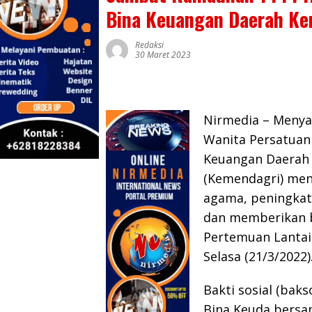
Bina Keuangan Daerah Kem
Redaksi
30 Maret 2023
Nirmedia – Menya
Wanita Persatuan 
Keuangan Daerah 
(Kemendagri) meng
agama, peningkat
dan memberikan b
Pertemuan Lantai 
Selasa (21/3/2022)
Bakti sosial (bak
Bina Keuda bersa