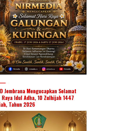
D Jembrana Mengucapkan Selamat
i Raya Idul Adha, 10 Zulhijah 1447
riah, Tahun 2026