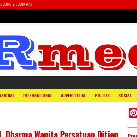
ASIONAL
INTERNATIONAL
ADVERTOTIAL
POLITIK
SOSIAL
 Dharma Wanita Persatuan Ditjen
Pre