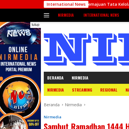
Langsung
 – Kamboja untuk Kemajuan Tata Kelola ASN di ASEAN
International News
ke
NIRMEDIA
INTERNATIONAL NEWS
konten
tutup
BERANDA
NIRMEDIA
NIRMEDIA
STREAMING
REGIONAL
N
Beranda
Nirmedia
Nirmedia
Sambut Ramadhan 1444 H,