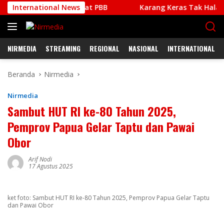
Langsung
er Pelajar Lewat PBB
International News
Karang Keras Tak Halangi Seman
ke
konten
NIRMEDIA
STREAMING
REGIONAL
NASIONAL
INTERNATIONAL
Beranda
Nirmedia
Nirmedia
Sambut HUT RI ke-80 Tahun 2025,
Pemprov Papua Gelar Taptu dan Pawai
Obor
Arif Nodi
17 Agustus 2025
ket foto: Sambut HUT RI ke-80 Tahun 2025, Pemprov Papua Gelar Taptu
dan Pawai Obor