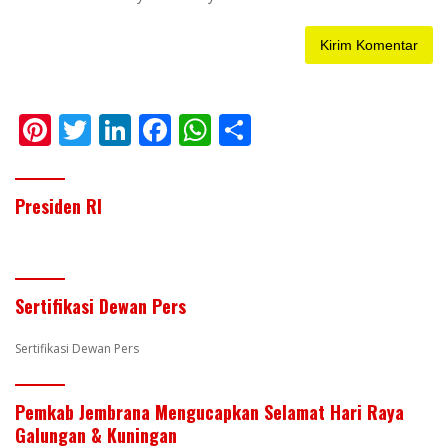
Pi
T
Li
F
W
S
nt
w
n
ac
h
h
er
itt
k
e
at
ar
Presiden RI
e
er
e
b
s
e
st
dI
o
A
n
o
p
Sertifikasi Dewan Pers
k
p
Sertifikasi Dewan Pers
Pemkab Jembrana Mengucapkan Selamat Hari Raya
Galungan & Kuningan