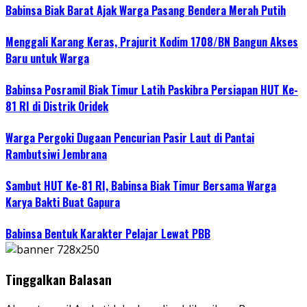
Babinsa Biak Barat Ajak Warga Pasang Bendera Merah Putih
Menggali Karang Keras, Prajurit Kodim 1708/BN Bangun Akses
Baru untuk Warga
Babinsa Posramil Biak Timur Latih Paskibra Persiapan HUT Ke-
81 RI di Distrik Oridek
Warga Pergoki Dugaan Pencurian Pasir Laut di Pantai
Rambutsiwi Jembrana
Sambut HUT Ke-81 RI, Babinsa Biak Timur Bersama Warga
Karya Bakti Buat Gapura
Babinsa Bentuk Karakter Pelajar Lewat PBB
Tinggalkan Balasan