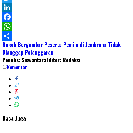
Twitter
LinkedIn
Facebook
WhatsApp
Rokok Bergambar Peserta Pemilu di Jembrana Tidak
Share
Dianggap Pelanggaran
Penulis: Siswantara
Editor: Redaksi
Komentar
Baca Juga