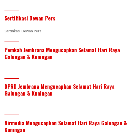
st
dI
o
A
n
o
p
Sertifikasi Dewan Pers
k
p
Sertifikasi Dewan Pers
Pemkab Jembrana Mengucapkan Selamat Hari Raya
Galungan & Kuningan
DPRD Jembrana Mengucapkan Selamat Hari Raya
Galungan & Kuningan
Nirmedia Mengucapkan Selamat Hari Raya Galungan &
Kuningan