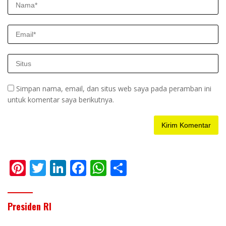
Simpan nama, email, dan situs web saya pada peramban ini
untuk komentar saya berikutnya.
Pi
T
Li
F
W
S
nt
w
n
ac
h
h
er
itt
k
e
at
ar
Presiden RI
e
er
e
b
s
e