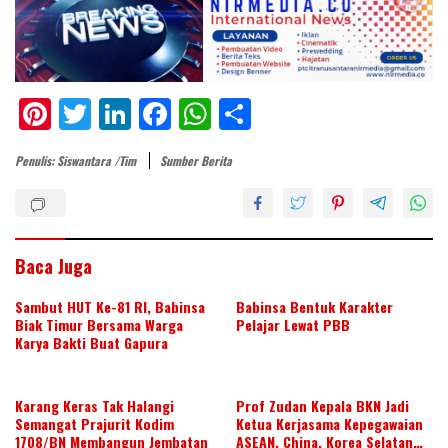
Pi
T
Li
F
W
S
nt
w
n
ac
h
h
Penulis: Siswantara /Tim
Sumber Berita
er
itt
k
e
at
ar
e
er
e
b
s
e
st
dI
o
A
n
o
p
Baca Juga
k
p
Sambut HUT Ke-81 RI, Babinsa
Babinsa Bentuk Karakter
Biak Timur Bersama Warga
Pelajar Lewat PBB
Karya Bakti Buat Gapura
Karang Keras Tak Halangi
Prof Zudan Kepala BKN Jadi
Semangat Prajurit Kodim
Ketua Kerjasama Kepegawaian
1708/BN Membangun Jembatan
ASEAN, China, Korea Selatan