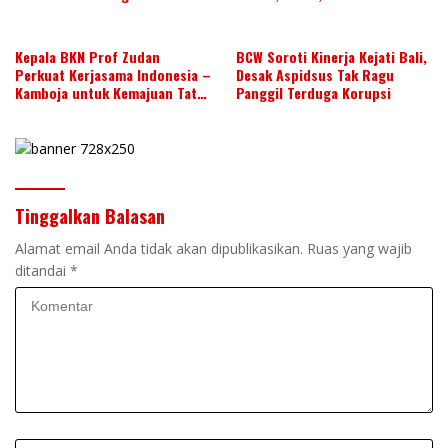
dan Jepang Tahun 2026-2028,
Wujudkan Kolaborasi ASN
ASEAN
Kepala BKN Prof Zudan
BCW Soroti Kinerja Kejati Bali,
Perkuat Kerjasama Indonesia –
Desak Aspidsus Tak Ragu
Kamboja untuk Kemajuan Tata
Panggil Terduga Korupsi
Kelola ASN di ASEAN
Tinggalkan Balasan
Alamat email Anda tidak akan dipublikasikan.
Ruas yang wajib
ditandai
*