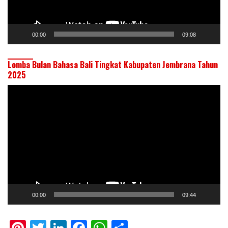
00:00
09:08
Lomba Bulan Bahasa Bali Tingkat Kabupaten Jembrana Tahun
2025
Pemutar
Video
00:00
09:44
Pi
T
Li
F
W
S