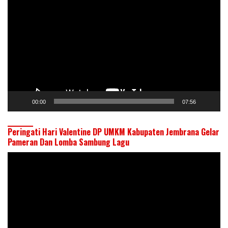
Video
00:00
07:56
Peringati Hari Valentine DP UMKM Kabupaten Jembrana Gelar
Pameran Dan Lomba Sambung Lagu
Pemutar
Video