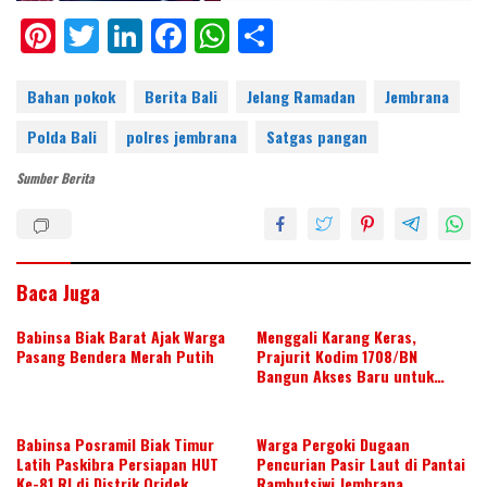
Pi
T
Li
F
W
S
nt
w
n
ac
h
h
er
itt
k
e
at
ar
Bahan pokok
Berita Bali
Jelang Ramadan
Jembrana
e
er
e
b
s
e
Polda Bali
polres jembrana
Satgas pangan
st
dI
o
A
Sumber Berita
n
o
p
k
p
Baca Juga
Babinsa Biak Barat Ajak Warga
Menggali Karang Keras,
Pasang Bendera Merah Putih
Prajurit Kodim 1708/BN
Bangun Akses Baru untuk
Warga
Babinsa Posramil Biak Timur
Warga Pergoki Dugaan
Latih Paskibra Persiapan HUT
Pencurian Pasir Laut di Pantai
Ke-81 RI di Distrik Oridek
Rambutsiwi Jembrana