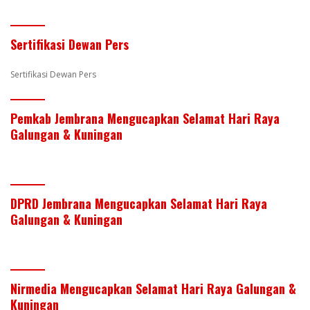
st
dI
o
A
n
o
p
Sertifikasi Dewan Pers
k
p
Sertifikasi Dewan Pers
Pemkab Jembrana Mengucapkan Selamat Hari Raya
Galungan & Kuningan
DPRD Jembrana Mengucapkan Selamat Hari Raya
Galungan & Kuningan
Nirmedia Mengucapkan Selamat Hari Raya Galungan &
Kuningan