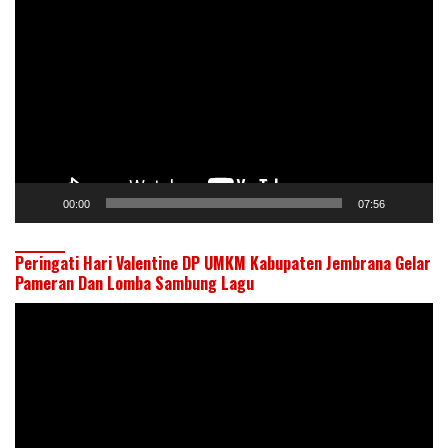
Video
00:00
07:56
Peringati Hari Valentine DP UMKM Kabupaten Jembrana Gelar
Pameran Dan Lomba Sambung Lagu
Pemutar
Video