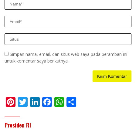
Simpan nama, email, dan situs web saya pada peramban ini
untuk komentar saya berikutnya.
Pi
T
Li
F
W
S
nt
w
n
ac
h
h
er
itt
k
e
at
ar
Presiden RI
e
er
e
b
s
e