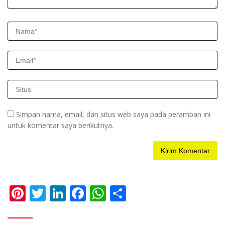
Simpan nama, email, dan situs web saya pada peramban ini
untuk komentar saya berikutnya.
Pi
T
Li
F
W
S
nt
w
n
ac
h
h