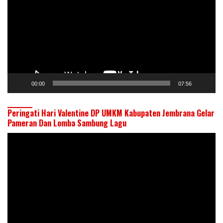
00:00
07:56
Peringati Hari Valentine DP UMKM Kabupaten Jembrana Gelar
Pameran Dan Lomba Sambung Lagu
Pemutar
Video