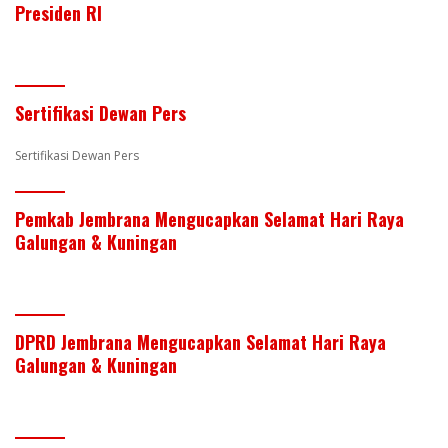
er
itt
k
e
at
ar
Presiden RI
e
er
e
b
s
e
st
dI
o
A
n
o
p
Sertifikasi Dewan Pers
k
p
Sertifikasi Dewan Pers
Pemkab Jembrana Mengucapkan Selamat Hari Raya
Galungan & Kuningan
DPRD Jembrana Mengucapkan Selamat Hari Raya
Galungan & Kuningan