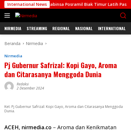
Langsung
arga
International News
Babinsa Posramil Biak Timur Latih Paskibra Persiap
ke
konten
NIRMEDIA
STREAMING
REGIONAL
NASIONAL
INTERNATIONAL
Beranda
Nirmedia
Nirmedia
Pj Gubernur Safrizal: Kopi Gayo, Aroma
dan Citarasanya Menggoda Dunia
Redaksi
2 Desember 2024
Ket: Pj Gubernur Safrizal: Kopi Gayo, Aroma dan Citarasanya Menggoda
Dunia.
ACEH, nirmedia.co
– Aroma dan Kenikmatan