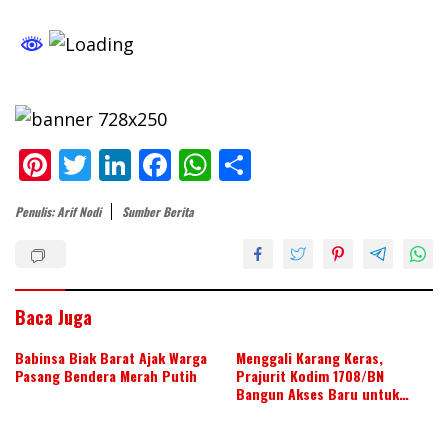
Pi
T
Li
F
W
S
nt
w
n
ac
h
h
Penulis: Arif Nodi
Sumber Berita
er
itt
k
e
at
ar
e
er
e
b
s
e
st
dI
o
A
n
o
p
Baca Juga
k
p
Babinsa Biak Barat Ajak Warga
Menggali Karang Keras,
Pasang Bendera Merah Putih
Prajurit Kodim 1708/BN
Bangun Akses Baru untuk
Warga